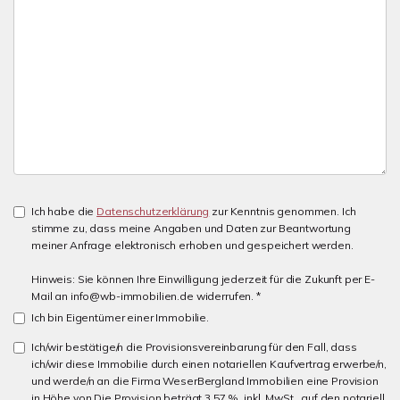
Ich habe die
Datenschutzerklärung
zur Kenntnis genommen. Ich
stimme zu, dass meine Angaben und Daten zur Beantwortung
meiner Anfrage elektronisch erhoben und gespeichert werden.
Hinweis: Sie können Ihre Einwilligung jederzeit für die Zukunft per E-
Mail an info@wb-immobilien.de widerrufen. *
Ich bin Eigentümer einer Immobilie.
Ich/wir bestätige/n die Provisionsvereinbarung für den Fall, dass
ich/wir diese Immobilie durch einen notariellen Kaufvertrag erwerbe/n,
und werde/n an die Firma WeserBergland Immobilien eine Provision
in Höhe von Die Provision beträgt 3,57 %, inkl. MwSt., auf den notariell