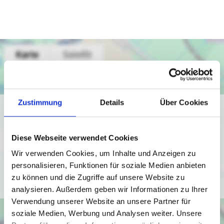
Zustimmung
Details
Über Cookies
Ich bin damit einverstanden, dass mir Karten von Google
angezeigt werden. Es gelten die
Datenschutzbedingungen von Google
Diese Webseite verwendet Cookies
(
https://policies.google.com/privacy
).
Wir verwenden Cookies, um Inhalte und Anzeigen zu
personalisieren, Funktionen für soziale Medien anbieten
Ich bin einverstanden
zu können und die Zugriffe auf unsere Website zu
analysieren. Außerdem geben wir Informationen zu Ihrer
Verwendung unserer Website an unsere Partner für
soziale Medien, Werbung und Analysen weiter. Unsere