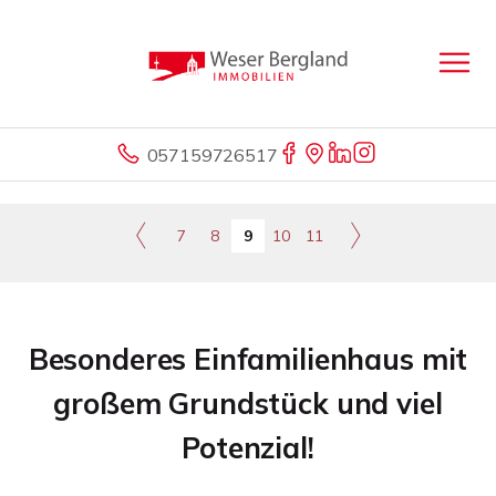
057159726517
7
8
9
10
11
Besonderes Einfamilienhaus mit
großem Grundstück und viel
Potenzial!