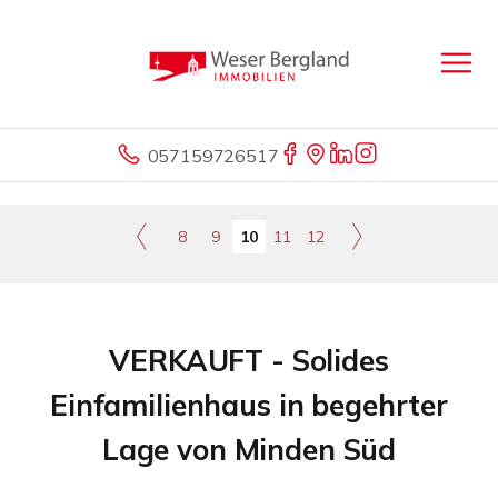
057159726517
8
9
10
11
12
VERKAUFT - Solides
Einfamilienhaus in begehrter
Lage von Minden Süd