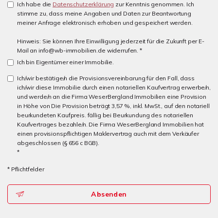
Ich habe die
Datenschutzerklärung
zur Kenntnis genommen. Ich
stimme zu, dass meine Angaben und Daten zur Beantwortung
meiner Anfrage elektronisch erhoben und gespeichert werden.
Hinweis: Sie können Ihre Einwilligung jederzeit für die Zukunft per E-
Mail an info@wb-immobilien.de widerrufen. *
Ich bin Eigentümer einer Immobilie.
Ich/wir bestätige/n die Provisionsvereinbarung für den Fall, dass
ich/wir diese Immobilie durch einen notariellen Kaufvertrag erwerbe/n,
und werde/n an die Firma WeserBergland Immobilien eine Provision
in Höhe von Die Provision beträgt 3,57 %, inkl. MwSt., auf den notariell
beurkundeten Kaufpreis. fällig bei Beurkundung des notariellen
Kaufvertrages bezahle/n. Die Firma WeserBergland Immobilien hat
einen provisionspflichtigen Maklervertrag auch mit dem Verkäufer
abgeschlossen (§ 656 c BGB).
*
* Pflichtfelder
Absenden