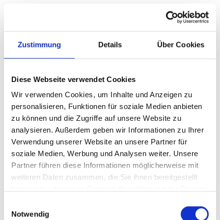
Die Immobilie befindet sich insgesamt in einem
gepflegten Zustand, entspricht jedoch teilweise nicht
mehr dem heutigen Zeitgeschmack. Klassische
Zustimmung
Details
Über Cookies
Renovierungsarbeiten, beispielsweise an Böden, Decken
oder Türen, bieten neuen Eigentümern die Möglichkeit,
das Haus nach den eigenen Vorstellungen zu
Diese Webseite verwendet Cookies
modernisieren. Auch aus energetischer Sicht besteht
Wir verwenden Cookies, um Inhalte und Anzeigen zu
mittelfristig Modernisierungspotenzial, insbesondere bei
personalisieren, Funktionen für soziale Medien anbieten
Fenstern und Heiztechnik.
zu können und die Zugriffe auf unsere Website zu
analysieren. Außerdem geben wir Informationen zu Ihrer
Fazit
Verwendung unserer Website an unsere Partner für
Dieses Einfamilienhaus vereint eine solide Bauweise, ein
soziale Medien, Werbung und Analysen weiter. Unsere
gepflegtes Erscheinungsbild und optionale
Partner führen diese Informationen möglicherweise mit
Nutzungsmöglichkeiten in attraktiver Wohnlage von
weiteren Daten zusammen, die Sie ihnen bereitgestellt
Minden. Die Immobilie bietet eine hervorragende
haben oder die sie im Rahmen Ihrer Nutzung der Dienste
Grundlage für Familien oder Käufer mit Platzbedarf, die
gesammelt haben.
Einwilligungsauswahl
sich den Traum vom Eigenheim nach eigenen
Notwendig