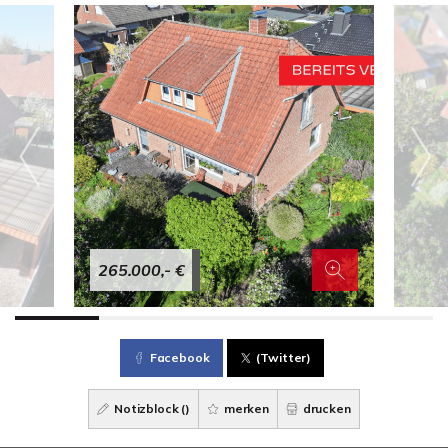
265.000,- €
Facebook
(Twitter)
Notizblock (
)
merken
drucken