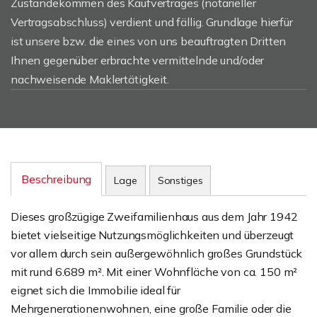
Zustandekommen des Kaufvertrages (notarieller
Vertragsabschluss) verdient und fällig. Grundlage hierfür
ist unsere bzw. die eines von uns beauftragten Dritten
Ihnen gegenüber erbrachte vermittelnde und/oder
nachweisende Maklertätigkeit.
Beschreibung
Lage
Sonstiges
Dieses großzügige Zweifamilienhaus aus dem Jahr 1942
bietet vielseitige Nutzungsmöglichkeiten und überzeugt
vor allem durch sein außergewöhnlich großes Grundstück
mit rund 6.689 m². Mit einer Wohnfläche von ca. 150 m²
eignet sich die Immobilie ideal für
Mehrgenerationenwohnen, eine große Familie oder die