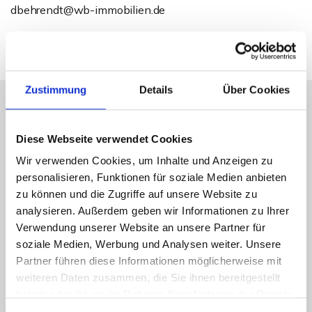
dbehrendt@wb-immobilien.de
Zustimmung
Details
Über Cookies
Energieausweis (Bedarfsausweis)
Diese Webseite verwendet Cookies
Wir verwenden Cookies, um Inhalte und Anzeigen zu
personalisieren, Funktionen für soziale Medien anbieten
zu können und die Zugriffe auf unsere Website zu
analysieren. Außerdem geben wir Informationen zu Ihrer
275,40 kWh / (m²*a)
Verwendung unserer Website an unsere Partner für
Endenergiebedarf
soziale Medien, Werbung und Analysen weiter. Unsere
Partner führen diese Informationen möglicherweise mit
weiteren Daten zusammen, die Sie ihnen bereitgestellt
haben oder die sie im Rahmen Ihrer Nutzung der Dienste
Weitere Informationen
gesammelt haben.