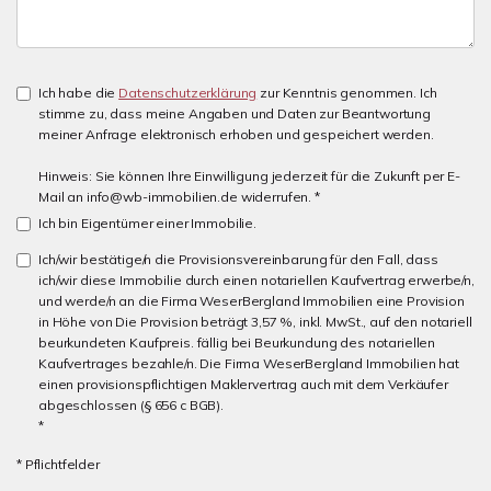
Ich habe die
Datenschutzerklärung
zur Kenntnis genommen. Ich
stimme zu, dass meine Angaben und Daten zur Beantwortung
meiner Anfrage elektronisch erhoben und gespeichert werden.
Hinweis: Sie können Ihre Einwilligung jederzeit für die Zukunft per E-
Mail an info@wb-immobilien.de widerrufen. *
Ich bin Eigentümer einer Immobilie.
Ich/wir bestätige/n die Provisionsvereinbarung für den Fall, dass
ich/wir diese Immobilie durch einen notariellen Kaufvertrag erwerbe/n,
und werde/n an die Firma WeserBergland Immobilien eine Provision
in Höhe von Die Provision beträgt 3,57 %, inkl. MwSt., auf den notariell
beurkundeten Kaufpreis. fällig bei Beurkundung des notariellen
Kaufvertrages bezahle/n. Die Firma WeserBergland Immobilien hat
einen provisionspflichtigen Maklervertrag auch mit dem Verkäufer
abgeschlossen (§ 656 c BGB).
*
* Pflichtfelder