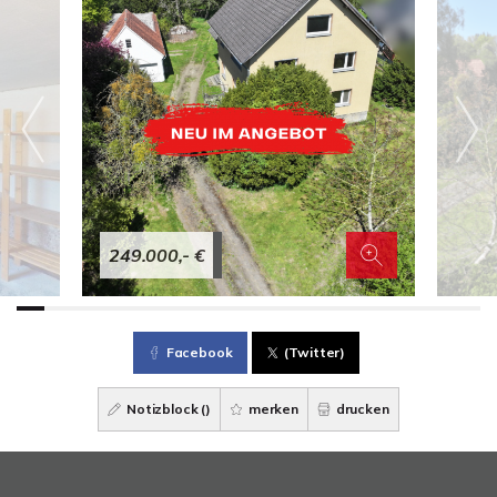
249.000,- €
Facebook
(Twitter)
Notizblock (
)
merken
drucken