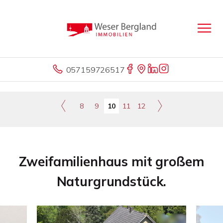
057159726517
8
9
10
11
12
Zweifamilienhaus mit großem
Naturgrundstück.