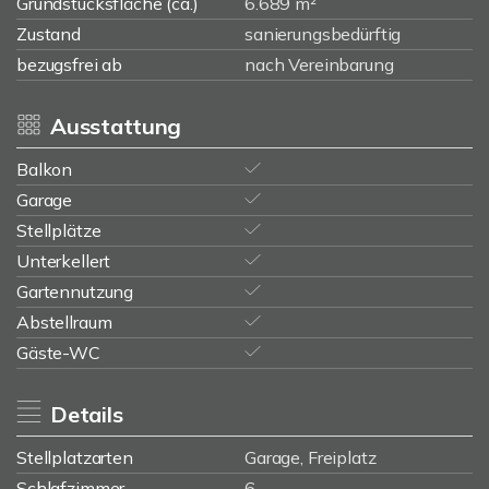
Grundstücksfläche (ca.)
6.689 m²
Zustand
sanierungsbedürftig
bezugsfrei ab
nach Vereinbarung
Ausstattung
Balkon
Garage
Stellplätze
Unterkellert
Gartennutzung
Abstellraum
Gäste-WC
Details
Stellplatzarten
Garage, Freiplatz
Schlafzimmer
6