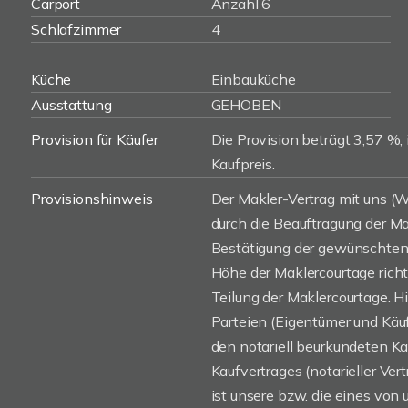
Carport
Anzahl 6
Schlafzimmer
4
Küche
Einbauküche
Ausstattung
GEHOBEN
Provision für Käufer
Die Provision beträgt 3,57 %, 
Kaufpreis.
Provisionshinweis
Der Makler-Vertrag mit uns 
durch die Beauftragung der Mak
Bestätigung der gewünschten 
Höhe der Maklercourtage rich
Teilung der Maklercourtage. H
Parteien (Eigentümer und Käufe
den notariell beurkundeten K
Kaufvertrages (notarieller Vert
ist unsere bzw. die eines von