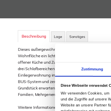
Beschreibung
Lage
Sonstiges
Dieses außergewöhnliche Architektenhaus in ruhige
Wohnfläche ein lichtdurchflutetes und flexibles Ra
offener Küche und Zugang zur sonnigen Süd-West-Te
drei Schlafbereichen und einem stilvollen Badezimm
Zustimmung
Einliegerwohnung im Souterrain. Hochwertige Auss
BUS-System und zentrale Staubsaugeranlage runde
Diese Webseite verwendet 
Grundstück erwarten Sie ein liebevoll gestalteter Ga
Wir verwenden Cookies, um I
Familien, Mehrgenerationen oder die Verbindung v
und die Zugriffe auf unsere 
Website an unsere Partner fü
Weitere Informationen erhalten Sie in unserem Exp
möglicherweise mit weiteren