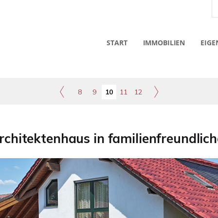
START
IMMOBILIEN
EIGE
8
9
10
11
12
chitektenhaus in familienfreundlic