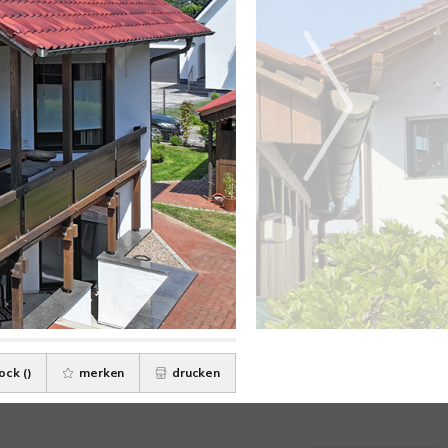
ock (
)
merken
drucken