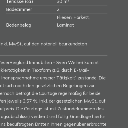
Terrasse (ca.)
30 m²
Badezimmer
2
Fliesen, Parkett,
Bodenbelag
Laminat
inkl. MwSt., auf den notariell beurkundeten
(WeserBergland Immobilien - Sven Weihe) kommt
lertätigkeit in Textform (z.B. durch E-Mail-
Inanspruchnahme unserer Tätigkeit) zustande. Die
tet sich nach den gesetzlichen Regelungen zur
iernach beträgt die Courtage regelmäßig für beide
r) jeweils 3,57 %, inkl. der gesetzlichen MwSt., auf
aufpreis. Die Courtage ist mit Zustandekommen des
ragsabschluss) verdient und fällig. Grundlage hierfür
 uns beauftragten Dritten Ihnen gegenüber erbrachte