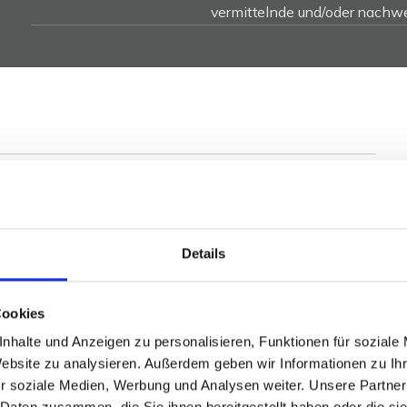
vermittelnde und/oder nachwe
r Stadtrandlage von Minden bietet auf ca. 230 m²
umkonzept. Der großzügige Wohnbereich mit Galerie,
rrasse schafft ein einladendes Ambiente. Neben bis zu
er überzeugt das Haus mit einer separaten
Details
tattungsdetails wie Specksteinofen, Fußbodenheizung,
n das Angebot ab. Auf dem ca. 659 m² großen
Cookies
rten sowie sechs Stellplätze. Ein tolles Zuhause für
nhalte und Anzeigen zu personalisieren, Funktionen für soziale
on Wohnen und Arbeiten.
Website zu analysieren. Außerdem geben wir Informationen zu I
r soziale Medien, Werbung und Analysen weiter. Unsere Partner
osé.
 Daten zusammen, die Sie ihnen bereitgestellt haben oder die s