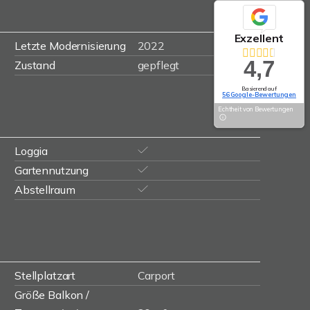
Exzellent
Letzte Modernisierung
2022
4,7
Zustand
gepflegt
Basierend auf
56 Google-Bewertungen
Echtheit von Bewertungen
Loggia
Gartennutzung
Abstellraum
Stellplatzart
Carport
Größe Balkon /