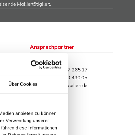
isende Maklertätigkeit.
Ansprechpartner
Sven Weihe
Telefon: 0571 597 265 17
Telefax: 0571 870 490 05
Über Cookies
weihe@wb-immobilien.de
 Medien anbieten zu können
hrer Verwendung unserer
 führen diese Informationen
ie im Rahmen Ihrer Nutzung