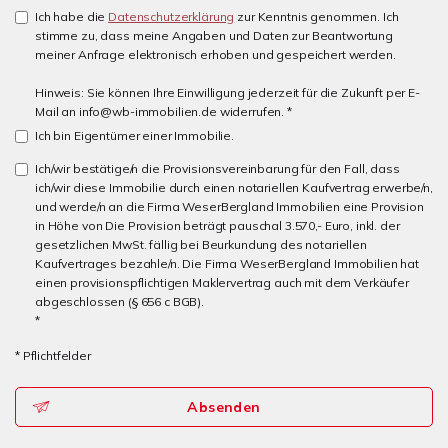
Ich habe die
Datenschutzerklärung
zur Kenntnis genommen. Ich
stimme zu, dass meine Angaben und Daten zur Beantwortung
meiner Anfrage elektronisch erhoben und gespeichert werden.
Hinweis: Sie können Ihre Einwilligung jederzeit für die Zukunft per E-
Mail an info@wb-immobilien.de widerrufen. *
Ich bin Eigentümer einer Immobilie.
Ich/wir bestätige/n die Provisionsvereinbarung für den Fall, dass
ich/wir diese Immobilie durch einen notariellen Kaufvertrag erwerbe/n,
und werde/n an die Firma WeserBergland Immobilien eine Provision
in Höhe von Die Provision beträgt pauschal 3.570,- Euro, inkl. der
gesetzlichen MwSt. fällig bei Beurkundung des notariellen
Kaufvertrages bezahle/n. Die Firma WeserBergland Immobilien hat
einen provisionspflichtigen Maklervertrag auch mit dem Verkäufer
abgeschlossen (§ 656 c BGB).
*
* Pflichtfelder
Absenden