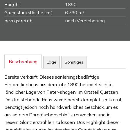
Baujahr
1890
Grundstücksfläche (ca.)
6.730 m²
bezugsfrei ab
nach Vereinbarung
Beschreibung
Lage
Sonstiges
Bereits verkauft! Dieses sanierungsbedürftige
Einfamilienhaus aus dem Jahr 1890 befindet sich in
ländlicher Lage von Peter-shagen, im Ortsteil Quetzen.
Das freistehende Haus wurde bereits komplett entkernt,
benötigt jedoch noch handwerkliches Geschick, um es
aus seinem Dornröschenschlaf zu erwecken und in
neuem Glanz erstrahlen zu lassen. Das Highlight dieser
Immobilie ist zweifellos das riesige Grundstück von ca.