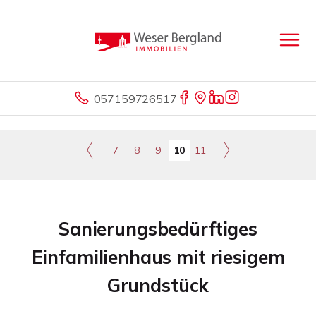
057159726517
7
8
9
10
11
Sanierungsbedürftiges
Einfamilienhaus mit riesigem
Grundstück