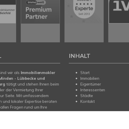
L
INHALT
sind wir als
Immobilienmakler
Start
n Minden - Lübbecke und
Immobilien
urg
tätigt und stehen Ihnen beim
Eigentümer
er der Vermietung Ihrer
Interessenten
zur Seite. Mit umfassendem
Städte
 und lokaler Expertise beraten
Kontakt
i allen Fragen rund um Ihre
Sprechen Sie uns an - wir sind
.