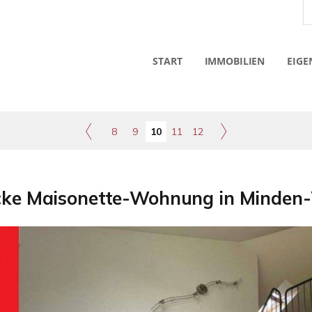
START
IMMOBILIEN
EIGE
8
9
10
11
12
cke Maisonette-Wohnung in Minden