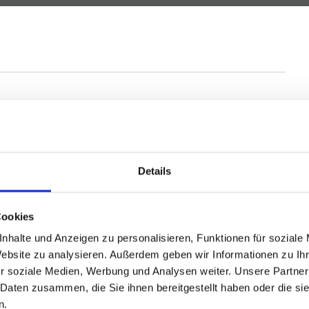
inden haben wir bereits den passenden Käufer finden
Details
Immobilienangeboten! Wenn Sie über den Verkauf Ihrer
e ermitteln wir für Sie den aktuellen Marktwert Ihrer
Cookies
rkaufsmöglichkeiten.
nhalte und Anzeigen zu personalisieren, Funktionen für soziale
Website zu analysieren. Außerdem geben wir Informationen zu I
r soziale Medien, Werbung und Analysen weiter. Unsere Partner
 Daten zusammen, die Sie ihnen bereitgestellt haben oder die s
n.