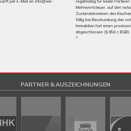
Zukunft per E-Mail an info@wb-
regelmäßig für beide Parteien 
Mehrwertsteuer, auf den notar
Zustandekommen des Kaufvertra
fällig bei Beurkundung des no
Immobilien hat einen provisio
abgeschlossen (§ 656 c BGB).
*
PARTNER & AUSZEICHNUNGEN