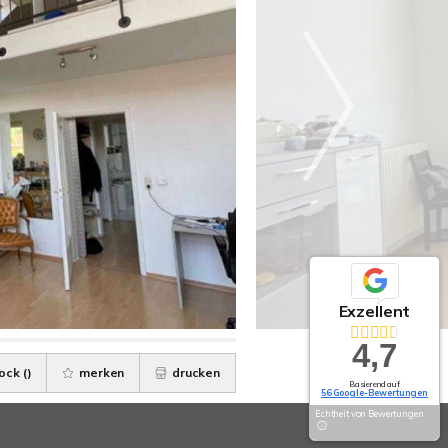
Exzellent
4,7
ock (
)
merken
drucken
Basierend auf
56 Google-Bewertungen
Echtheit von Bewertungen