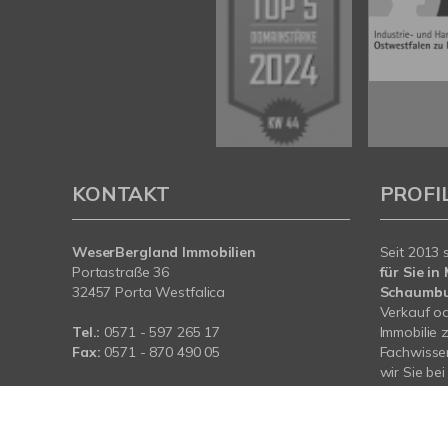
KONTAKT
PROFI
WeserBergland Immobilien
Seit 2013 
Portastraße 36
für Sie i
32457 Porta Westfalica
Schaumb
Verkauf od
Tel.:
0571 - 597 265 17
Immobilie 
Fax:
0571 - 870 490 05
Fachwissen
wir Sie be
E-Mail:
info@wb-immobilien.de
Immobilie.
Web:
www.wb-immobilien.de
für Sie da