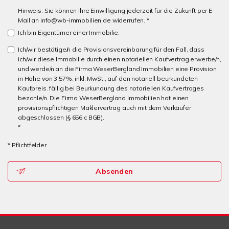
Hinweis: Sie können Ihre Einwilligung jederzeit für die Zukunft per E-
Mail an info@wb-immobilien.de widerrufen. *
Ich bin Eigentümer einer Immobilie.
Ich/wir bestätige/n die Provisionsvereinbarung für den Fall, dass
ich/wir diese Immobilie durch einen notariellen Kaufvertrag erwerbe/n,
und werde/n an die Firma WeserBergland Immobilien eine Provision
in Höhe von 3,57%, inkl. MwSt., auf den notariell beurkundeten
Kaufpreis. fällig bei Beurkundung des notariellen Kaufvertrages
bezahle/n. Die Firma WeserBergland Immobilien hat einen
provisionspflichtigen Maklervertrag auch mit dem Verkäufer
abgeschlossen (§ 656 c BGB).
*
* Pflichtfelder
Absenden