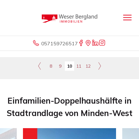
057159726517
8
9
10
11
12
Einfamilien-Doppelhaushälfte in
Stadtrandlage von Minden-West