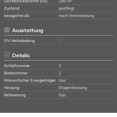
Grundstücksfläche (ca.)
286 m²
Zustand
gepflegt
bezugsfrei ab
nach Vereinbarung
Ausstattung
DV-Verkabelung
Details
Schlafzimmer
3
Badezimmer
2
Wesentlicher Energieträger
Gas
Heizung
Etagenheizung
Befeuerung
Gas