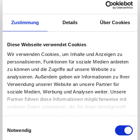
Zustimmung
Details
Über Cookies
Energieausweis (Verbrauchsausweis)
Diese Webseite verwendet Cookies
Wir verwenden Cookies, um Inhalte und Anzeigen zu
68 kWh / (m²*a)
personalisieren, Funktionen für soziale Medien anbieten
Energieverbrauchskennwert
zu können und die Zugriffe auf unsere Website zu
analysieren. Außerdem geben wir Informationen zu Ihrer
Verwendung unserer Website an unsere Partner für
soziale Medien, Werbung und Analysen weiter. Unsere
Weitere Informationen
Partner führen diese Informationen möglicherweise mit
weiteren Daten zusammen, die Sie ihnen bereitgestellt
haben oder die sie im Rahmen Ihrer Nutzung der Dienste
Wesentlicher Energieträger
Gas
gesammelt haben.
Einwilligungsauswahl
Energieausweis Ausstelldatum
2025-02-04
Notwendig
Energieausweis gültig bis
03.02.2035