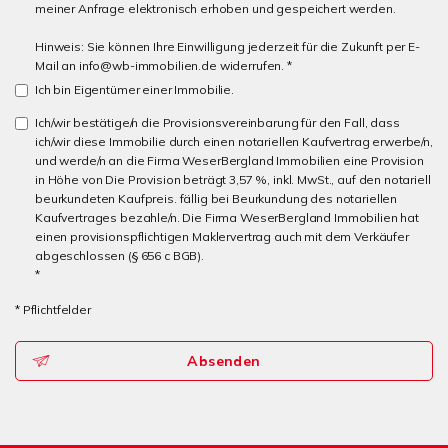
meiner Anfrage elektronisch erhoben und gespeichert werden.
Hinweis: Sie können Ihre Einwilligung jederzeit für die Zukunft per E-
Mail an info@wb-immobilien.de widerrufen. *
Ich bin Eigentümer einer Immobilie.
Ich/wir bestätige/n die Provisionsvereinbarung für den Fall, dass
ich/wir diese Immobilie durch einen notariellen Kaufvertrag erwerbe/n,
und werde/n an die Firma WeserBergland Immobilien eine Provision
in Höhe von Die Provision beträgt 3,57 %, inkl. MwSt., auf den notariell
beurkundeten Kaufpreis. fällig bei Beurkundung des notariellen
Kaufvertrages bezahle/n. Die Firma WeserBergland Immobilien hat
einen provisionspflichtigen Maklervertrag auch mit dem Verkäufer
abgeschlossen (§ 656 c BGB).
*
* Pflichtfelder
Absenden