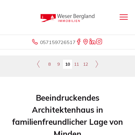
057159726517
8
9
10
11
12
Beeindruckendes
Architektenhaus in
familienfreundlicher Lage von
Minden