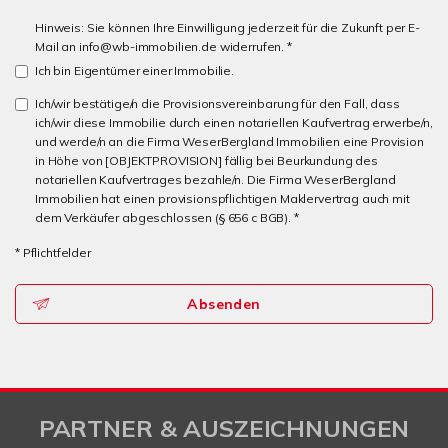
Hinweis: Sie können Ihre Einwilligung jederzeit für die Zukunft per E-
Mail an info@wb-immobilien.de widerrufen. *
Ich bin Eigentümer einer Immobilie.
Ich/wir bestätige/n die Provisionsvereinbarung für den Fall, dass
ich/wir diese Immobilie durch einen notariellen Kaufvertrag erwerbe/n,
und werde/n an die Firma WeserBergland Immobilien eine Provision
in Höhe von [OBJEKTPROVISION] fällig bei Beurkundung des
notariellen Kaufvertrages bezahle/n. Die Firma WeserBergland
Immobilien hat einen provisionspflichtigen Maklervertrag auch mit
dem Verkäufer abgeschlossen (§ 656 c BGB). *
* Pflichtfelder
Absenden
PARTNER & AUSZEICHNUNGEN