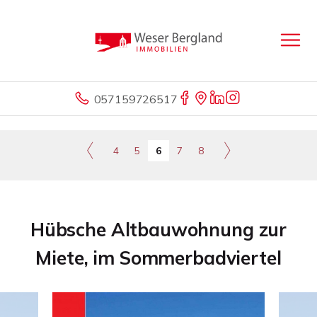
057159726517
4
5
6
7
8
Hübsche Altbauwohnung zur
Miete, im Sommerbadviertel