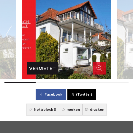
VERMIETET
Facebook
(Twitter)
Notizblock (
)
merken
drucken