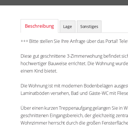
Beschreibung
Lage
Sonstiges
+++ Bitte stellen Sie Ihre Anfrage über das Portal! Telefoni
Diese gut geschnittene 3-Zimmerwohung befindet sich im 1.
Bauweise errichtet. Die Wohnung wurde so konzipiert, dass si
Die Wohnung ist mit modernen Bodenbelägen ausgestattet.
versehen, Bad und Gäste-WC mit Fliesen.
Über einen kurzen Treppenaufgang gelangen Sie in Wohnun
Eingangsbereich, der gleichzeitig zentraler Anlaufpunkt de
Fensterflächen und die Großzügigkeit, eine helle und freund
über für viel Licht und der Sonnenbalkon bietet einen tolle
keine Schrägen, sodass Sie die Stellflächen optimal ausnutz