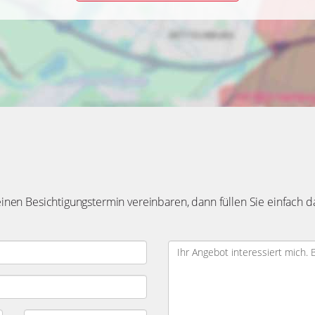
ichtigungstermin vereinbaren, dann füllen Sie einfach das untenstehend
stimme zu, dass meine Angaben und
Ich/wir bestätige/n die Provisions
nd gespeichert werden.
notariellen Kaufvertrag erwerbe/