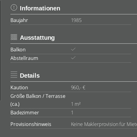
Informationen
Baujahr
1985
Ausstattung
Balkon
Abstellraum
Details
Kaution
960,- €
Größe Balkon / Terrasse (ca.)
1 m²
Badezimmer
1
Provisionshinweis
Keine Maklerprovision für Mieter.