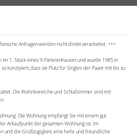
sche Anfragen werden nicht direkt verarbeitet. +++
 Stock eines 9-Parteienhauses und wurde 1985 in hochwertiger
e Platz für Singles der Paare mit bis zu einem Kind bietet.
 Die Wohnbereiche und Schlafzimmer sind mit Laminatböden
g. Die Wohnung empfängt Sie mit einem gut geschnittenen
r gesamten Wohnung ist. Im Wohnzimmer herrscht durch die großen
liche Atmosphäre. Eine attraktive Ausrichtung sorgt den ganzen Tag
n Blick und lädt zum Verweilen ein. In der ganzen Wohnung gibt es
en können.