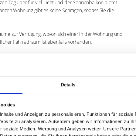
ur Verfügung, wovon sich einer in der Wohnung und der andere im
 ebenfalls vorhanden.
ten für die Beheizung und Strom werden vom Mieter direkt mit
aktuellen Mieters betrug hierfür rund 180,- Euro pro Monat.
ufzeit wird als unbefristet vereinbart. Es handelt sich um einen
höhung der Kaltmiete um 20,- Euro vorsieht.
m jetzigen Mieter abgekauft werden.
Details
Cookies
nhalte und Anzeigen zu personalisieren, Funktionen für soziale
Website zu analysieren. Außerdem geben wir Informationen zu I
r soziale Medien, Werbung und Analysen weiter. Unsere Partner
 Daten zusammen, die Sie ihnen bereitgestellt haben oder die s