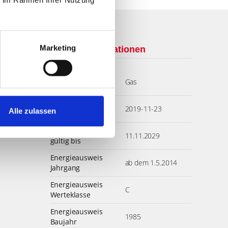
Wesentlicher
Gas
Energieträger
Energieausweis
2019-11-23
Marketing
Ausstelldatum
Energieausweis gültig
11.11.2029
bis
Energieausweis
ab dem 1.5.2014
Jahrgang
Alle zulassen
Energieausweis
C
Werteklasse
Energieausweis
1985
Baujahr
Energieausweis
Wohngebäude
Gebäudeart
Heizung
Etagenheizung
Befeuerung
Gas