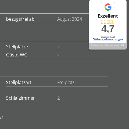
Exzellent
bezugsfrei ab
August 2024
4,7
Basierend auf
56 Google-Bewertungen
Stellplätze
Echtheit von Bewertungen
Gäste-WC
Stellplatzart
Freiplatz
Schlafzimmer
2