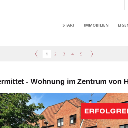
START
IMMOBILIEN
EIGE
1
2
3
4
5
 vermittet - Wohnung im Zentrum von H