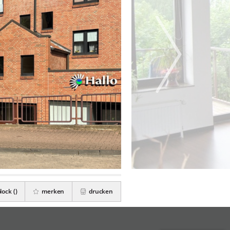
zblock (
)
merken
drucken