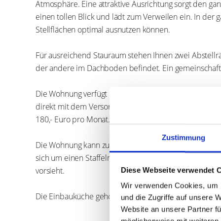
Für ausreichend Stauraum stehen Ihnen zwei Abstellräume z
Dachboden befindet. Ein gemeinschaftlicher Fahrradraum ist
Die Wohnung verfügt über eine Gas-Etagenheizung. Die Kos
dem Versorgungsunternehmen abgerechnet. Der Abschlag des 
Die Wohnung kann zum 01.08.2024 bezogen werden. Der Mietla
Staffelmietvertrag, welcher nach 24 und 48 Monaten eine Er
Die Einbauküche gehört nicht zur Wohnung, kann jedoch vo
Zustimmung
Diese Webseite verwendet 
Wir verwenden Cookies, um I
und die Zugriffe auf unsere 
Energieausweis (Verbrauchsausweis)
Website an unsere Partner fü
möglicherweise mit weiteren