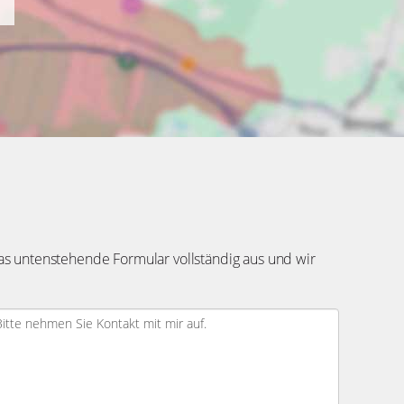
e Formular vollständig aus und wir setzen uns
vereinbarung für den Fall, dass ich/wir diese Immobilie durch einen
n, und werde/n an die Firma WeserBergland Immobilien eine