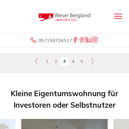
057159726517
1
2
3
4
5
Kleine Eigentumswohnung für
Investoren oder Selbstnutzer