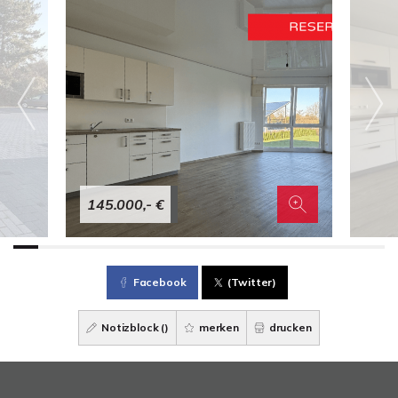
145.000,- €
Facebook
(Twitter)
Notizblock (
)
merken
drucken