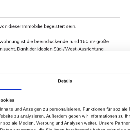
on dieser Immobilie begeistert sein.
swohnung ist die beeindruckende, rund 160 m² große
en sucht. Dank der idealen Süd-/West-Ausrichtung
owie einen traumhaften, unverbaubaren Blick ins Grüne.
ige Grillabende mit Familie und Freunden oder ein Glas
etet den perfekten Rahmen für unvergessliche Momente.
Details
 den Kaiser-Wilhelm und den Fernsehturm, der dieser
arme verleiht. Sollte das Wetter einmal nicht
Cookies
 Wintergarten, der Ihnen zu jeder Jahreszeit einen
nhalte und Anzeigen zu personalisieren, Funktionen für soziale
Website zu analysieren. Außerdem geben wir Informationen zu I
r soziale Medien, Werbung und Analysen weiter. Unsere Partner
die Wohnung selbst lässt mit rund 160 m² Wohnfläche
 Daten zusammen, die Sie ihnen bereitgestellt haben oder die s