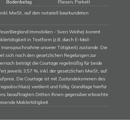
Bodenbelag
Fliesen, Parkett
inkl. MwSt., auf den notariell beurkundeten
(WeserBergland Immobilien - Sven Weihe) kommt
lertätigkeit in Textform (z.B. durch E-Mail-
Inanspruchnahme unserer Tätigkeit) zustande. Die
tet sich nach den gesetzlichen Regelungen zur
iernach beträgt die Courtage regelmäßig für beide
r) jeweils 3,57 %, inkl. der gesetzlichen MwSt., auf
aufpreis. Die Courtage ist mit Zustandekommen des
ragsabschluss) verdient und fällig. Grundlage hierfür
 uns beauftragten Dritten Ihnen gegenüber erbrachte
isende Maklertätigkeit.