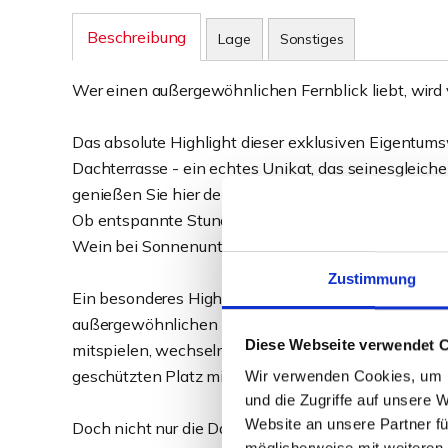
Beschreibung
Lage
Sonstiges
Wer einen außergewöhnlichen Fernblick liebt, wird v
Das absolute Highlight dieser exklusiven Eigentum
Dachterrasse - ein echtes Unikat, das seinesgleich
genießen Sie hier den ganzen Tag über die Sonne s
Ob entspannte Stunden mit einem guten Buch, gesell
Wein bei Sonnenuntergang - diese Dachterrasse bi
Zustimmung
Ein besonderes Highlight ist der herrliche Blick auf
außergewöhnlichen Immobilie ihren ganz eigenen Ch
Diese Webseite verwendet 
mitspielen, wechseln Sie einfach in den großzügigen
geschützten Platz mit herrlichem Ausblick bietet.
Wir verwenden Cookies, um I
und die Zugriffe auf unsere 
Website an unsere Partner fü
Doch nicht nur die Dachterrasse überzeugt - auch 
möglicherweise mit weiteren