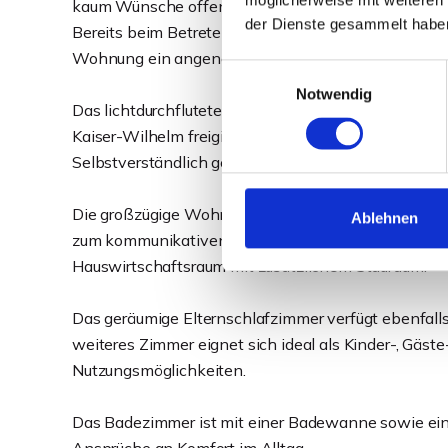
kaum Wünsche offen.
der Dienste gesammelt habe
Bereits beim Betreten empfängt Sie ein großzügiger
Wohnung ein angenehmes Raumgefühl verleiht. Von
Einwilligungsauswahl
Notwendig
Das lichtdurchflutete Wohnzimmer beeindruckt mit 
Kaiser-Wilhelm freigibt. Ein gemütlicher Kaminofen
Selbstverständlich gelangen Sie auch von hier direkt
Die großzügige Wohnküche bietet viel Platz zum Koc
Ablehnen
zum kommunikativen Mittelpunkt der Wohnung. Direk
Hauswirtschaftsraum mit zusätzlichem Stauraum.
Das geräumige Elternschlafzimmer verfügt ebenfalls
weiteres Zimmer eignet sich ideal als Kinder-, Gäste
Nutzungsmöglichkeiten.
Das Badezimmer ist mit einer Badewanne sowie einer