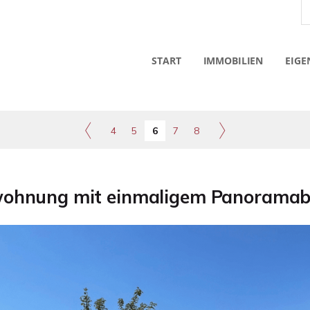
START
IMMOBILIEN
EIGE
4
5
6
7
8
wohnung mit einmaligem Panoramabl