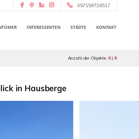
057159726517
NTÜMER
INTERESSENTEN
STÄDTE
KONTAKT
Anzahl der Objekte:
6 | 8
ick in Hausberge