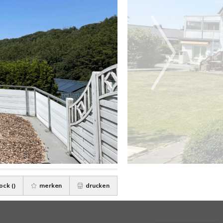
ock (
)
merken
drucken