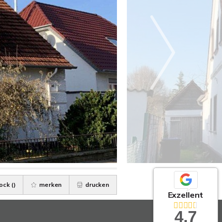
ock (
)
merken
drucken
Exzellent
4,7