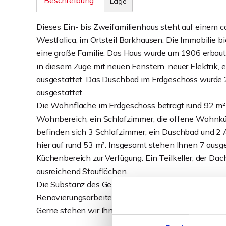
Beschreibung
Lage
Dieses Ein- bis Zweifamilienhaus steht auf einem ca
Westfalica, im Ortsteil Barkhausen. Die Immobilie b
eine große Familie. Das Haus wurde um 1906 erbaut 
in diesem Zuge mit neuen Fenstern, neuer Elektrik
ausgestattet. Das Duschbad im Erdgeschoss wurde 
ausgestattet.
Die Wohnfläche im Erdgeschoss beträgt rund 92 m² u
Wohnbereich, ein Schlafzimmer, die offene Wohnk
befinden sich 3 Schlafzimmer, ein Duschbad und 2 
hier auf rund 53 m². Insgesamt stehen Ihnen 7 ausg
Küchenbereich zur Verfügung. Ein Teilkeller, der 
ausreichend Stauflächen.
Die Substanz des Gebäudes bietet eine zufriedenste
Renovierungsarbeiten notwendig, um die Immobil
Gerne stehen wir Ihnen zu einem persönlichen Gespr