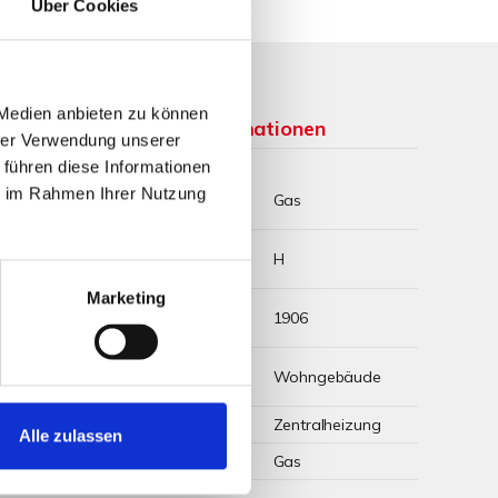
Über Cookies
 Medien anbieten zu können
Weitere Informationen
hrer Verwendung unserer
 führen diese Informationen
Wesentlicher
ie im Rahmen Ihrer Nutzung
Gas
Energieträger
Energieausweis
H
Werteklasse
m²*a)
Marketing
Energieausweis
1906
arf
Baujahr
Energieausweis
Wohngebäude
Gebäudeart
Heizung
Zentralheizung
Alle zulassen
Befeuerung
Gas