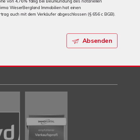
öhe von 4,76% fällig bei Beurkundung des notariellen
Firma WeserBergland Immobilien hat einen
ertrag auch mit dem Verkäufer abgeschlossen (§ 656 c BGB).
Absenden