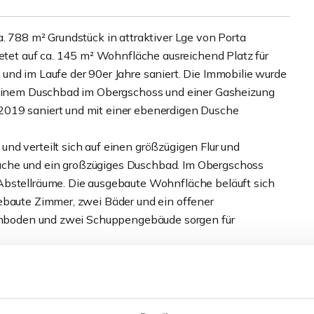
. 788 m² Grundstück in attraktiver Lge von Porta
ietet auf ca. 145 m² Wohnfläche ausreichend Platz für
und im Laufe der 90er Jahre saniert. Die Immobilie wurde
, einem Duschbad im Obergschoss und einer Gasheizung
2019 saniert und mit einer ebenerdigen Dusche
nd verteilt sich auf einen größzügigen Flur und
üche und ein großzügiges Duschbad. Im Obergschoss
Abstellräume. Die ausgebaute Wohnfläche beläuft sich
ebaute Zimmer, zwei Bäder und ein offener
Dachboden und zwei Schuppengebäude sorgen für
llende Ausgangsbasis, dennoch sind hier einige
ie modernen Wohnansprüchen anzupassen.
ächstermin oder einer Besichtigung zur Verfügung.