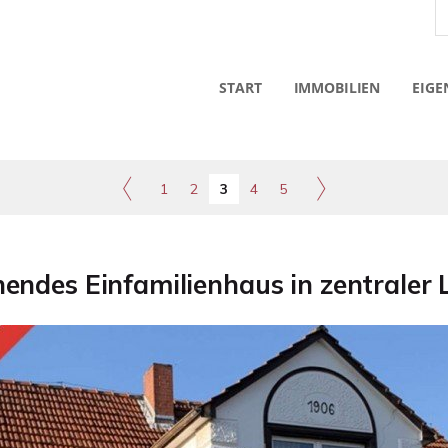
START
IMMOBILIEN
EIGE
1
2
3
4
5
endes Einfamilienhaus in zentraler