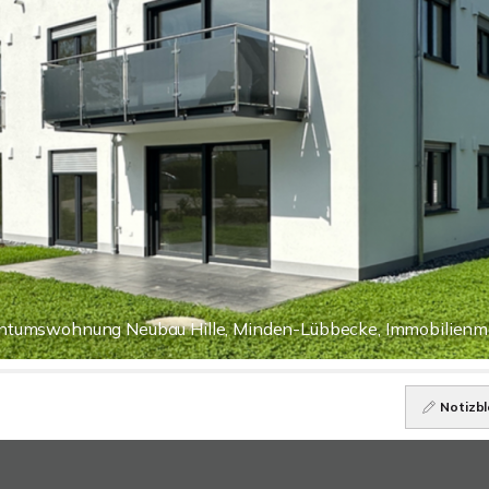
ntumswohnung Neubau Hille, Minden-Lübbecke, Immobilienm
Notizbl