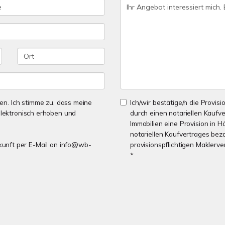
n. Ich stimme zu, dass meine
Ich/wir bestätige/n die Provisi
lektronisch erhoben und
durch einen notariellen Kaufv
Immobilien eine Provision in H
notariellen Kaufvertrages bez
Zukunft per E-Mail an info@wb-
provisionspflichtigen Maklerv
*