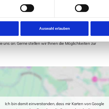
ngen sind mit einer Fußbodenheizung ausgestattet. Die
ollläden versehen. Der Endenergiebedarf liegt bei 16
onsten bleiben hier aussstattungstechnisch keine
Auswahl erlauben
zen, welches Sie im Zuge des Erwerbs einer dieser
ns an. Gerne stellen wir Ihnen die Möglichkeiten zur
Ich bin damit einverstanden, dass mir Karten von Google