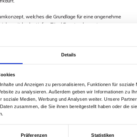
kauft.
mkonzept, welches die Grundlage für eine angenehme
he, mit bodentiefen Tür- / Fensterelementen,
die zum geselligen Verweilen einladen. Die
 Wohnbereich an. Das Raumangebot wird von zwei
t großer, ebenerdiger Dusche, einem geräumigen Flur- /
Details
bgerundet und durch den wohnungseigenen Kellerraum
Cookies
ns einen überdachten Terrassenbereich und direkten
nhalte und Anzeigen zu personalisieren, Funktionen für soziale
l aus Gartenarbeit macht, aber den Blick ins Grüne liebt,
Website zu analysieren. Außerdem geben wir Informationen zu I
ss die richtige Entscheidung treffen!
r soziale Medien, Werbung und Analysen weiter. Unsere Partner
 Daten zusammen, die Sie ihnen bereitgestellt haben oder die s
gen Eigennutzung oder als sichere Kapitalanlage, mit
n.
g im Alter.
Präferenzen
Statistiken
 der Gebäudehülle auf moderne Anlagentechnik geachtet,