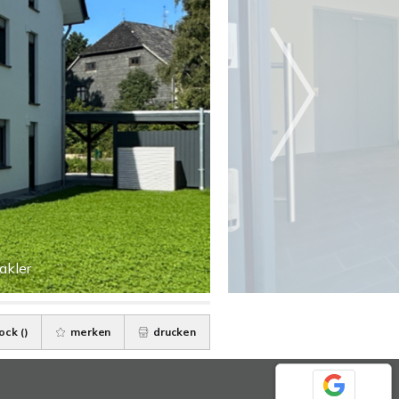
akler
ock (
)
merken
drucken