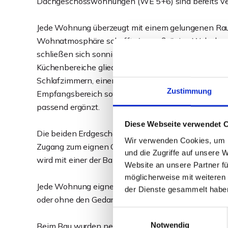
Dachgeschosswohnungen (WE 5+6) sind bereits ver
Jede Wohnung überzeugt mit einem gelungenen Rau
Wohnatmosphäre schafft. An großzügige Wohnbereic
schließen sich sonnige Balkone bzw. Terrassen an, 
Küchenbereiche gliedern sich komfortabel an den
Schlafzimmern, einem großzügigen Tageslichtbad mi
Zustimmung
Empfangsbereich sowie einem Abstellraum schön a
passend ergänzt.
Diese Webseite verwendet 
Die beiden Erdgeschosswohnungen bieten Gartenfa
Wir verwenden Cookies, um I
Zugang zum eignen Gartenbereich. Wer sich nicht vie
und die Zugriffe auf unsere 
wird mit einer der Balkon-Wohnungen im Obergescho
Website an unsere Partner fü
möglicherweise mit weiteren
Jede Wohnung eignet sich gleichermaßen zur soforti
der Dienste gesammelt habe
oder ohne den Gedanken einer späteren Eigennutzun
Einwilligungsauswahl
Notwendig
Beim Bau wurden neben der energetischen Qualität