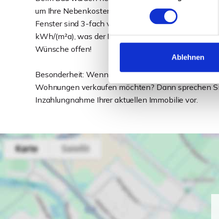
um Ihre Nebenkosten niedrig zu halten. Alle Wohnu
Fenster sind 3-fach verglast und mit elektrischen R
kWh/(m²a), was der Klasse A+ entspricht. Auch ans
Wünsche offen!
Ablehnen
Besonderheit: Wenn Sie aktuell Wohneigentum besit
Wohnungen verkaufen möchten? Dann sprechen Sie u
Inzahlungnahme Ihrer aktuellen Immobilie vor.