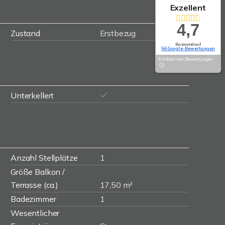
Exzellent
4,7
Zustand
Erstbezug
Basierend auf
56 Google-Bewertungen
Echtheit von Bewertungen
Unterkellert
Anzahl Stellplätze
1
Größe Balkon /
Terrasse (ca.)
17,50 m²
Badezimmer
1
Wesentlicher