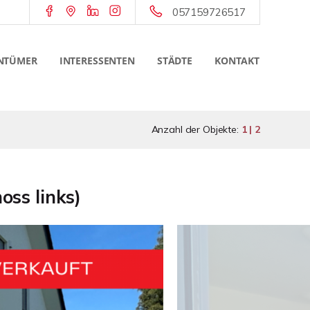
057159726517
NTÜMER
INTERESSENTEN
STÄDTE
KONTAKT
Anzahl der Objekte:
1 | 2
oss links)