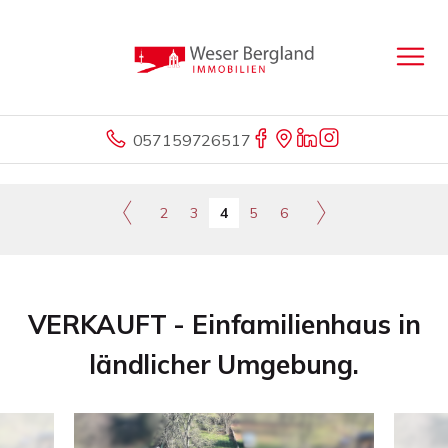
057159726517
2
3
4
5
6
VERKAUFT - Einfamilienhaus in
ländlicher Umgebung.