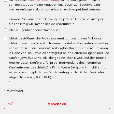
stimme zu, dass meine Angaben und Daten zur Beantwortung
meiner Anfrage elektronisch erhoben und gespeichert werden.
Hinweis: Sie können Ihre Einwilligung jederzeit für die Zukunft per E-
Mail an info@wb-immobilien.de widerrufen. *
Ich bin Eigentümer einer Immobilie.
Ich/wir bestätige/n die Provisionsvereinbarung für den Fall, dass
ich/wir diese Immobilie durch einen notariellen Kaufvertrag erwerbe/n,
und werde/n an die Firma WeserBergland Immobilien eine Provision
in Höhe von Die Provision beträgt für beide Parteien (Eigentümer und
Käufer) jeweils 3,57 %, inkl. der gesetzlichen MwSt., auf den notariell
beurkundeten Kaufpreis. fällig bei Beurkundung des notariellen
Kaufvertrages bezahle/n. Die Firma WeserBergland Immobilien hat
einen provisionspflichtigen Maklervertrag auch mit dem Verkäufer
abgeschlossen (§ 656 c BGB).
*
* Pflichtfelder
Absenden