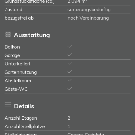
Grundstücksfläche (ca.)
2.094 m²
Zustand
sanierungsbedürftig
bezugsfrei ab
nach Vereinbarung
Ausstattung
Balkon
Garage
Unterkellert
Gartennutzung
Abstellraum
Gäste-WC
Details
Anzahl Etagen
2
Anzahl Stellplätze
1
Stellplatzarten
Garage, Freiplatz