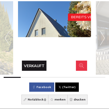
VERKAUFT
Facebook
(Twitter)
Notizblock (
)
merken
drucken