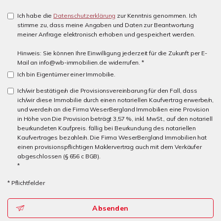
Ich habe die
Datenschutzerklärung
zur Kenntnis genommen. Ich
stimme zu, dass meine Angaben und Daten zur Beantwortung
meiner Anfrage elektronisch erhoben und gespeichert werden.
Hinweis: Sie können Ihre Einwilligung jederzeit für die Zukunft per E-
Mail an info@wb-immobilien.de widerrufen. *
Ich bin Eigentümer einer Immobilie.
Ich/wir bestätige/n die Provisionsvereinbarung für den Fall, dass
ich/wir diese Immobilie durch einen notariellen Kaufvertrag erwerbe/n,
und werde/n an die Firma WeserBergland Immobilien eine Provision
in Höhe von Die Provision beträgt 3,57 %, inkl. MwSt., auf den notariell
beurkundeten Kaufpreis. fällig bei Beurkundung des notariellen
Kaufvertrages bezahle/n. Die Firma WeserBergland Immobilien hat
einen provisionspflichtigen Maklervertrag auch mit dem Verkäufer
abgeschlossen (§ 656 c BGB).
*
* Pflichtfelder
Absenden