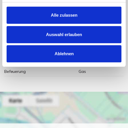
Energieausweis Ausstelldatum
2023-11-20
Energieausweis gültig bis
19.11.20233
Alle zulassen
Energieausweis Jahrgang
ab dem 1.5.2014
Energieausweis Werteklasse
F
Auswahl erlauben
Energieausweis Baujahr
1957
Energieausweis Gebäudeart
Wohngebäude
Ablehnen
Heizung
Zentralheizung
Befeuerung
Gas