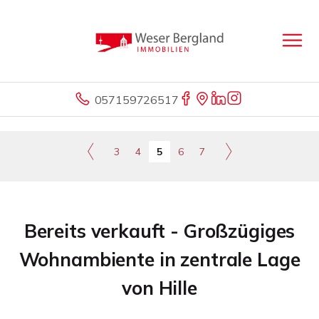
057159726517
3
4
5
6
7
Bereits verkauft - Großzügiges
Wohnambiente in zentrale Lage
von Hille