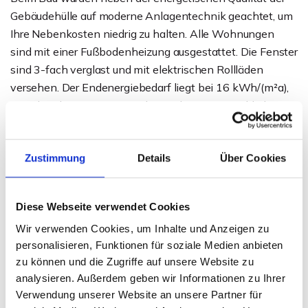
Gebäudehülle auf moderne Anlagentechnik geachtet, um
Ihre Nebenkosten niedrig zu halten. Alle Wohnungen
sind mit einer Fußbodenheizung ausgestattet. Die Fenster
sind 3-fach verglast und mit elektrischen Rollläden
versehen. Der Endenergiebedarf liegt bei 16 kWh/(m²a),
was der Klasse A+ entspricht. Auch ansonsten bleiben
hier aussstattungstechnisch keine Wünsche offen!
Besonderheit: Wenn Sie aktuell Wohneigentum besitzen,
Zustimmung
Details
Über Cookies
welches Sie im Zuge des Erwerbs einer dieser
Wohnungen verkaufen möchten? Dann sprechen Sie uns
Diese Webseite verwendet Cookies
an. Gerne stellen wir Ihnen die Möglichkeiten zur
Wir verwenden Cookies, um Inhalte und Anzeigen zu
Inzahlungnahme Ihrer aktuellen Immobilie vor.
personalisieren, Funktionen für soziale Medien anbieten
zu können und die Zugriffe auf unsere Website zu
Ansprechpartner
analysieren. Außerdem geben wir Informationen zu Ihrer
Verwendung unserer Website an unsere Partner für
Telefon: 0571 597 265 17