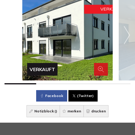
VERKAUFT
Facebook
(Twitter)
Notizblock (
)
merken
drucken