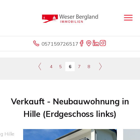
057159726517
4
5
6
7
8
Verkauft - Neubauwohnung in
Hille (Erdgeschoss links)