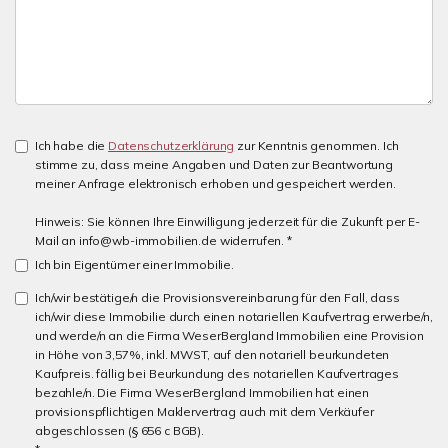
Ich habe die
Datenschutzerklärung
zur Kenntnis genommen. Ich
stimme zu, dass meine Angaben und Daten zur Beantwortung
meiner Anfrage elektronisch erhoben und gespeichert werden.
Hinweis: Sie können Ihre Einwilligung jederzeit für die Zukunft per E-
Mail an info@wb-immobilien.de widerrufen. *
Ich bin Eigentümer einer Immobilie.
Ich/wir bestätige/n die Provisionsvereinbarung für den Fall, dass
ich/wir diese Immobilie durch einen notariellen Kaufvertrag erwerbe/n,
und werde/n an die Firma WeserBergland Immobilien eine Provision
in Höhe von 3,57%, inkl. MWST, auf den notariell beurkundeten
Kaufpreis. fällig bei Beurkundung des notariellen Kaufvertrages
bezahle/n. Die Firma WeserBergland Immobilien hat einen
provisionspflichtigen Maklervertrag auch mit dem Verkäufer
abgeschlossen (§ 656 c BGB).