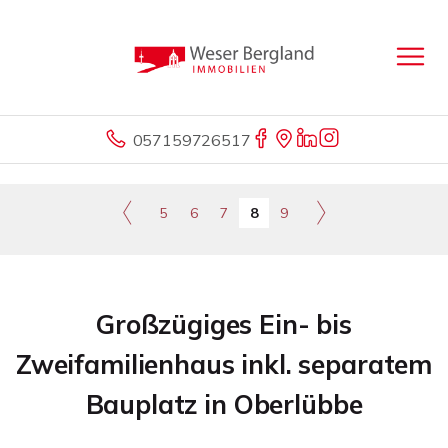
057159726517
5
6
7
8
9
Großzügiges Ein- bis
Zweifamilienhaus inkl. separatem
Bauplatz in Oberlübbe