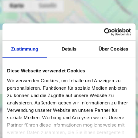
Ich bin damit einverstanden, dass mir Karten von Google
angezeigt werden. Es gelten die
Zustimmung
Details
Über Cookies
Datenschutzbedingungen von Google
(
https://policies.google.com/privacy
).
Diese Webseite verwendet Cookies
Ich bin einverstanden
Wir verwenden Cookies, um Inhalte und Anzeigen zu
personalisieren, Funktionen für soziale Medien anbieten
zu können und die Zugriffe auf unsere Website zu
analysieren. Außerdem geben wir Informationen zu Ihrer
Verwendung unserer Website an unsere Partner für
soziale Medien, Werbung und Analysen weiter. Unsere
Partner führen diese Informationen möglicherweise mit
weiteren Daten zusammen, die Sie ihnen bereitgestellt