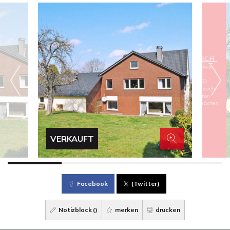
VERKAUFT
Facebook
(Twitter)
Notizblock (
)
merken
drucken