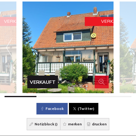
VERKAUFT
Facebook
(Twitter)
Notizblock (
)
merken
drucken