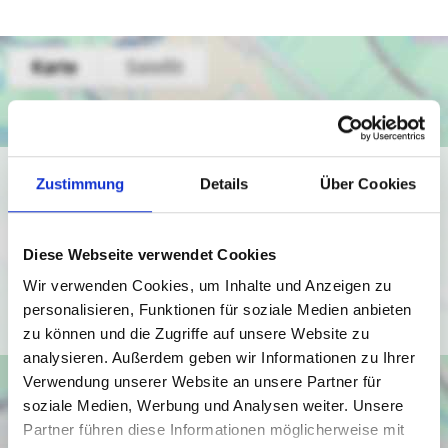
Ich bin damit einverstanden, dass mir Karten von Google
Zustimmung
Details
Über Cookies
angezeigt werden. Es gelten die
Datenschutzbedingungen von Google
(
https://policies.google.com/privacy
).
Diese Webseite verwendet Cookies
Wir verwenden Cookies, um Inhalte und Anzeigen zu
Ich bin einverstanden
personalisieren, Funktionen für soziale Medien anbieten
zu können und die Zugriffe auf unsere Website zu
analysieren. Außerdem geben wir Informationen zu Ihrer
Verwendung unserer Website an unsere Partner für
soziale Medien, Werbung und Analysen weiter. Unsere
Partner führen diese Informationen möglicherweise mit