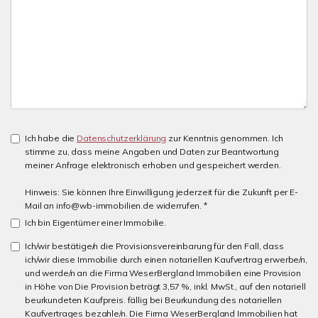
Ich habe die
Datenschutzerklärung
zur Kenntnis genommen. Ich
stimme zu, dass meine Angaben und Daten zur Beantwortung
meiner Anfrage elektronisch erhoben und gespeichert werden.
Hinweis: Sie können Ihre Einwilligung jederzeit für die Zukunft per E-
Mail an info@wb-immobilien.de widerrufen. *
Ich bin Eigentümer einer Immobilie.
Ich/wir bestätige/n die Provisionsvereinbarung für den Fall, dass
ich/wir diese Immobilie durch einen notariellen Kaufvertrag erwerbe/n,
und werde/n an die Firma WeserBergland Immobilien eine Provision
in Höhe von Die Provision beträgt 3,57 %, inkl. MwSt., auf den notariell
beurkundeten Kaufpreis. fällig bei Beurkundung des notariellen
Kaufvertrages bezahle/n. Die Firma WeserBergland Immobilien hat