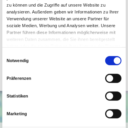
zu können und die Zugriffe auf unsere Website zu
Ansprechpartner
analysieren. Außerdem geben wir Informationen zu Ihrer
Telefon: 0571 597 265 17
Verwendung unserer Website an unsere Partner für
Telefax: 0571 870 490 05
soziale Medien, Werbung und Analysen weiter. Unsere
Partner führen diese Informationen möglicherweise mit
info@wb-immobilien.de
weiteren Daten zusammen, die Sie ihnen bereitgestellt
haben oder die sie im Rahmen Ihrer Nutzung der Dienste
Downloads
gesammelt haben.
Einwilligungsauswahl
Notwendig
GR Obergeschoss WE 3+4.pdf (.pdf, 3 MB)
Präferenzen
Statistiken
Marketing