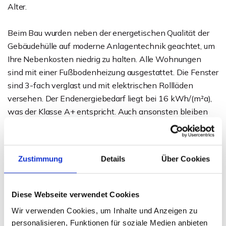
Alter.
Beim Bau wurden neben der energetischen Qualität der
Gebäudehülle auf moderne Anlagentechnik geachtet, um
Ihre Nebenkosten niedrig zu halten. Alle Wohnungen
sind mit einer Fußbodenheizung ausgestattet. Die Fenster
sind 3-fach verglast und mit elektrischen Rollläden
versehen. Der Endenergiebedarf liegt bei 16 kWh/(m²a),
was der Klasse A+ entspricht. Auch ansonsten bleiben
hier aussstattungstechnisch keine Wünsche offen!
Besonderheit: Wenn Sie aktuell Wohneigentum besitzen,
Zustimmung
Details
Über Cookies
welches Sie im Zuge des Erwerbs einer dieser
Wohnungen verkaufen möchten? Dann sprechen Sie uns
an. Gerne stellen wir Ihnen die Möglichkeiten zur
Diese Webseite verwendet Cookies
Inzahlungnahme Ihrer aktuellen Immobilie vor.
Wir verwenden Cookies, um Inhalte und Anzeigen zu
personalisieren, Funktionen für soziale Medien anbieten