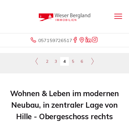
057159726517
2
3
4
5
6
Wohnen & Leben im modernen
Neubau, in zentraler Lage von
Hille - Obergeschoss rechts