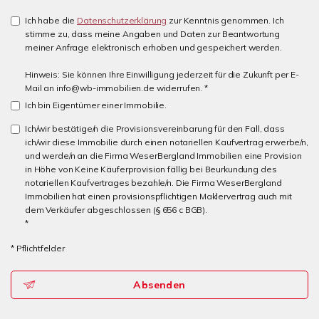
Ich habe die
Datenschutzerklärung
zur Kenntnis genommen. Ich
stimme zu, dass meine Angaben und Daten zur Beantwortung
meiner Anfrage elektronisch erhoben und gespeichert werden.
Hinweis: Sie können Ihre Einwilligung jederzeit für die Zukunft per E-
Mail an info@wb-immobilien.de widerrufen. *
Ich bin Eigentümer einer Immobilie.
Ich/wir bestätige/n die Provisionsvereinbarung für den Fall, dass
ich/wir diese Immobilie durch einen notariellen Kaufvertrag erwerbe/n,
und werde/n an die Firma WeserBergland Immobilien eine Provision
in Höhe von Keine Käuferprovision fällig bei Beurkundung des
notariellen Kaufvertrages bezahle/n. Die Firma WeserBergland
Immobilien hat einen provisionspflichtigen Maklervertrag auch mit
dem Verkäufer abgeschlossen (§ 656 c BGB).
*
* Pflichtfelder
Absenden