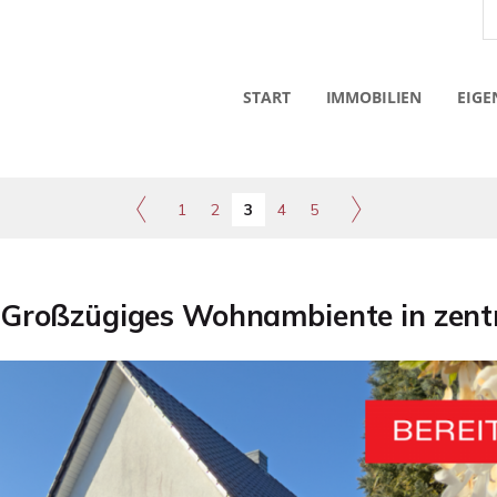
START
IMMOBILIEN
EIGE
1
2
3
4
5
- Großzügiges Wohnambiente in zentr