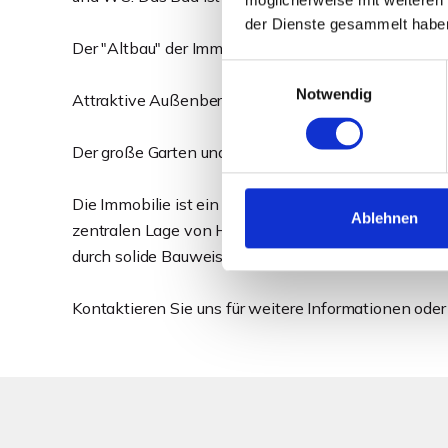
der Dienste gesammelt habe
Der "Altbau" der Immobilie ist voll unterkellert, was 
Einwilligungsauswahl
Notwendig
Attraktive Außenbereiche
Der große Garten und die beiden Terrassen laden zu
Die Immobilie ist ein ideales Zuhause für Familien,
Ablehnen
zentralen Lage von Hille verwirklichen möchten. Tr
durch solide Bauweise, moderne Elemente und vielfä
Kontaktieren Sie uns für weitere Informationen oder