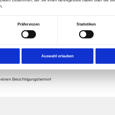
n.
für ausreichend Stauflächen sorgt.
Präferenzen
Statistiken
 erholsamen Stunden im Freien ein.
 die den Traum vom eigenen Haus in einer beliebten und
Auswahl erlauben
otz kleinerer Renovierungsarbeiten überzeugt das Haus
ltige Gestaltungsmöglichkeiten.
 einen Besichtigungstermin!