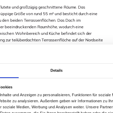
lutete und großzügig geschnittene Räume. Das
ppige Größe von rund 55 m² und besticht durch eine
 zu den beiden Terrassenflächen. Das Dach im
einer beeindruckenden Raumhöhe, wodurch eine
Zwischen Wohnbereich und Küche befindet sich der
ng zur teilüberdachten Terrassenfläche auf der Nordseite
st mit einer Einbauküche ausgestattet, welche bei
und ist mit einem Gäste-WC ausgestattet.
Details
ges Schlafzimmer, ein Badezimmer mit Eckwanne und
ut geschnittenen Hauswirtschaftsraum.
Cookies
nhalte und Anzeigen zu personalisieren, Funktionen für soziale
mmer und einem kleinen Zimmer, das ideal als Büro oder
Website zu analysieren. Außerdem geben wir Informationen zu I
s befindet sich noch ein Duschbad mit Waschtischen
r soziale Medien, Werbung und Analysen weiter. Unsere Partner
s saniert werden.
 Daten zusammen, die Sie ihnen bereitgestellt haben oder die s