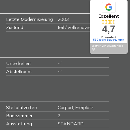
Exzellent
Letzte Modernisierung
2003
4,7
Zustand
teil / vollrenoviert
Basierend auf
56 Google-Bewertungen
Echtheit von Bewertungen
Unterkellert
Abstellraum
Stellplatzarten
Carport, Freiplatz
Badezimmer
2
Ausstattung
STANDARD