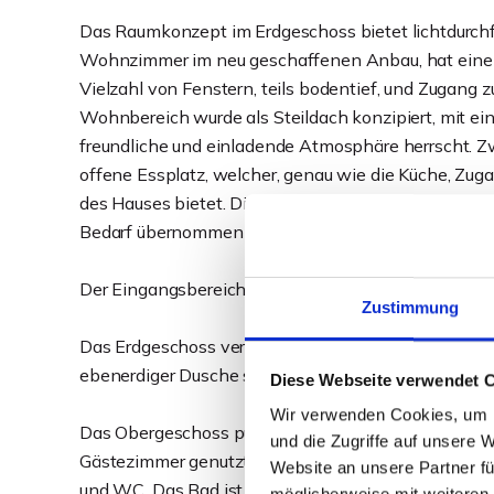
Das Raumkonzept im Erdgeschoss bietet lichtdurchf
Wohnzimmer im neu geschaffenen Anbau, hat eine ü
Vielzahl von Fenstern, teils bodentief, und Zugang
Wohnbereich wurde als Steildach konzipiert, mit 
freundliche und einladende Atmosphäre herrscht. 
offene Essplatz, welcher, genau wie die Küche, Zuga
des Hauses bietet. Die angrenzende Küchenbereich i
Bedarf übernommen werden kann.
Der Eingangsbereich wurde als Windfang gestaltet 
Zustimmung
Das Erdgeschoss verfügt noch über einen großzügi
ebenerdiger Dusche sowie einen praktischen und g
Diese Webseite verwendet 
Wir verwenden Cookies, um I
Das Obergeschoss punktet mit zwei hellen Schlafzi
und die Zugriffe auf unsere 
Gästezimmer genutzt werden kann. Im Obergeschos
Website an unsere Partner fü
und WC. Das Bad ist nicht funktionstüchtig und mus
möglicherweise mit weiteren