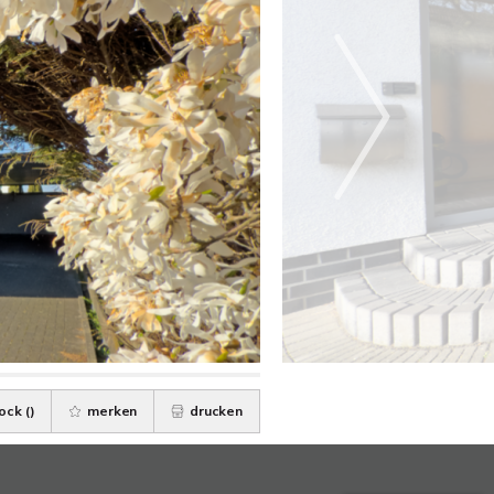
ock (
)
merken
drucken