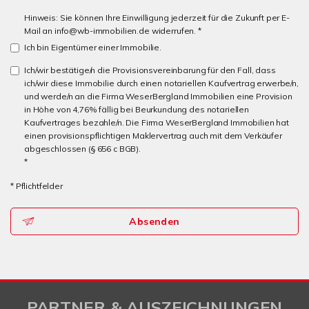
Hinweis: Sie können Ihre Einwilligung jederzeit für die Zukunft per E-
Mail an info@wb-immobilien.de widerrufen. *
Ich bin Eigentümer einer Immobilie.
Ich/wir bestätige/n die Provisionsvereinbarung für den Fall, dass
ich/wir diese Immobilie durch einen notariellen Kaufvertrag erwerbe/n,
und werde/n an die Firma WeserBergland Immobilien eine Provision
in Höhe von 4,76% fällig bei Beurkundung des notariellen
Kaufvertrages bezahle/n. Die Firma WeserBergland Immobilien hat
einen provisionspflichtigen Maklervertrag auch mit dem Verkäufer
abgeschlossen (§ 656 c BGB).
*
* Pflichtfelder
Absenden
PARTNER & AUSZEICHNUNGEN