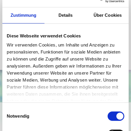
Wesentlicher Energieträger
Gas
Energieausweis Werteklasse
H
Zustimmung
Details
Über Cookies
Energieausweis Baujahr
1906
Energieausweis Gebäudeart
Wohngebäude
Diese Webseite verwendet Cookies
Heizung
Zentralheizung
Wir verwenden Cookies, um Inhalte und Anzeigen zu
Befeuerung
Gas
personalisieren, Funktionen für soziale Medien anbieten
zu können und die Zugriffe auf unsere Website zu
analysieren. Außerdem geben wir Informationen zu Ihrer
Verwendung unserer Website an unsere Partner für
soziale Medien, Werbung und Analysen weiter. Unsere
Partner führen diese Informationen möglicherweise mit
weiteren Daten zusammen, die Sie ihnen bereitgestellt
haben oder die sie im Rahmen Ihrer Nutzung der Dienste
gesammelt haben.
Einwilligungsauswahl
Ich bin damit einverstanden, dass mir Karten von Google
Notwendig
angezeigt werden. Es gelten die
Datenschutzbedingungen von Google