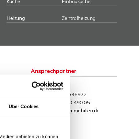
Küche
Einbauküche
Heizung
Zentralheizung
Ansprechpartner
David Behrendt
Telefon: 015234646972
Telefax: 0571 870 490 05
Über Cookies
dbehrendt@wb-immobilien.de
 Medien anbieten zu können