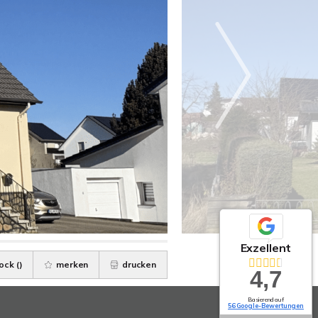
Exzellent
ock (
)
merken
drucken
4,7
Basierend auf
56 Google-Bewertungen