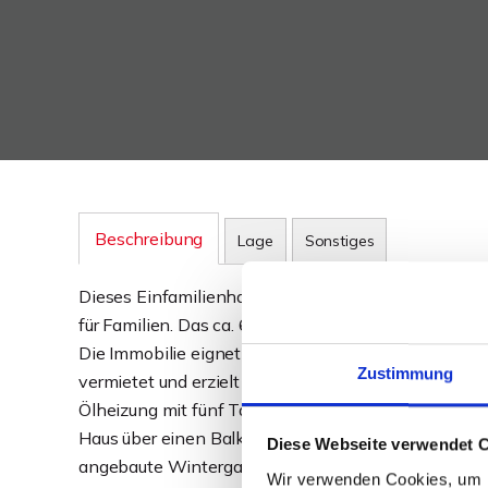
Beschreibung
Lage
Sonstiges
Dieses Einfamilienhaus aus den 1920er Jahren biet
für Familien. Das ca. 602 m² große Grundstück eröffne
Die Immobilie eignet sich sowohl für Eigennutzer als
Zustimmung
vermietet und erzielt derzeit eine monatliche Kaltmi
Ölheizung mit fünf Tanks à 1.000 Litern. Ein Glasfa
Haus über einen Balkon in Südlage. Im Jahr 2010 wu
Diese Webseite verwendet 
angebaute Wintergarten ist mit einem Kamin ausges
Wir verwenden Cookies, um I