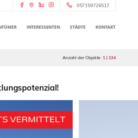
057159726517
NTÜMER
INTERESSENTEN
STÄDTE
KONTAKT
Anzahl der Objekte:
1 | 134
lungspotenzial!