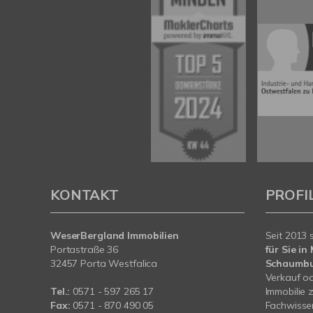
KONTAKT
PROFI
WeserBergland Immobilien
Seit 2013 
Portastraße 36
für Sie i
32457 Porta Westfalica
Schaumb
Verkauf od
Tel.:
0571 - 597 265 17
Immobilie 
Fax:
0571 - 870 490 05
Fachwissen