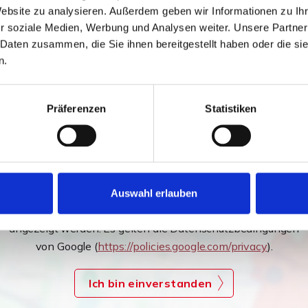
Website zu analysieren. Außerdem geben wir Informationen zu I
 Innenbilder veröffentlicht!
r soziale Medien, Werbung und Analysen weiter. Unsere Partner
 Daten zusammen, die Sie ihnen bereitgestellt haben oder die s
Exposé!
n.
Präferenzen
Statistiken
Auswahl erlauben
Ich bin damit einverstanden, dass mir Karten von Google
angezeigt werden. Es gelten die Datenschutzbedingungen
von Google (
https://policies.google.com/privacy
).
Ich bin einverstanden