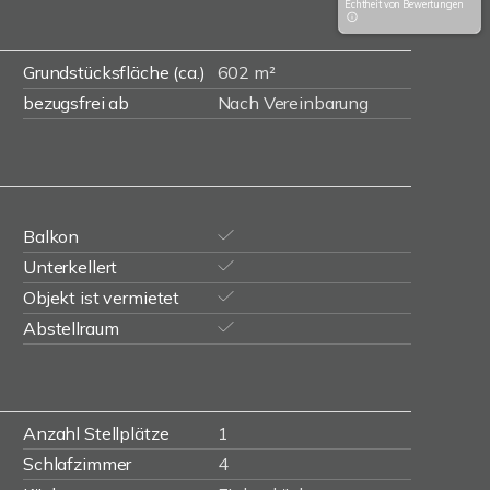
Echtheit von Bewertungen
Grundstücksfläche (ca.)
602 m²
bezugsfrei ab
Nach Vereinbarung
Balkon
Unterkellert
Objekt ist vermietet
Abstellraum
Anzahl Stellplätze
1
Schlafzimmer
4