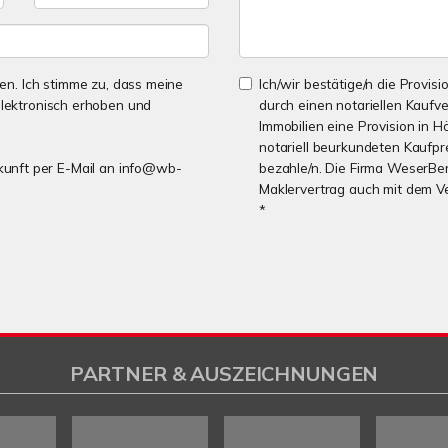
n. Ich stimme zu, dass meine
Ich/wir bestätige/n die Provisi
lektronisch erhoben und
durch einen notariellen Kaufv
Immobilien eine Provision in H
notariell beurkundeten Kaufpre
Zukunft per E-Mail an info@wb-
bezahle/n. Die Firma WeserBer
Maklervertrag auch mit dem V
*
PARTNER & AUSZEICHNUNGEN