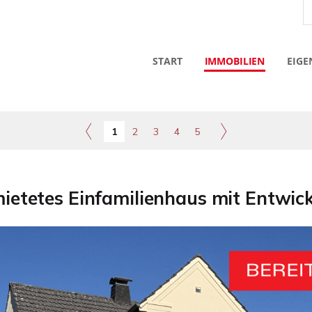
START
IMMOBILIEN
EIGE
1
2
3
4
5
mietetes Einfamilienhaus mit Entwick