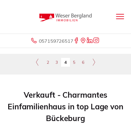
057159726517
2
3
4
5
6
Verkauft - Charmantes
Einfamilienhaus in top Lage von
Bückeburg