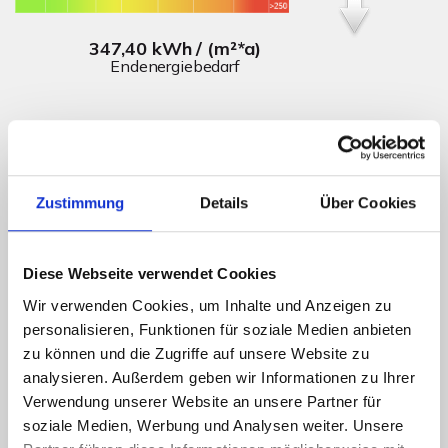
347,40 kWh / (m²*a)
Endenergiebedarf
Weitere Informationen
Zustimmung
Details
Über Cookies
Wesentlicher Energieträger
Gas
Energieausweis Ausstelldatum
2025-08-13
Diese Webseite verwendet Cookies
Energieausweis gültig bis
12.08.2035
Wir verwenden Cookies, um Inhalte und Anzeigen zu
Energieausweis Jahrgang
ab dem 1.5.2014
personalisieren, Funktionen für soziale Medien anbieten
zu können und die Zugriffe auf unsere Website zu
Energieausweis Werteklasse
H
analysieren. Außerdem geben wir Informationen zu Ihrer
Energieausweis Baujahr
1951
Verwendung unserer Website an unsere Partner für
Energieausweis Gebäudeart
Wohngebäude
soziale Medien, Werbung und Analysen weiter. Unsere