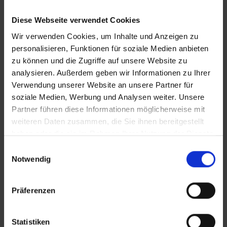
Diese Webseite verwendet Cookies
Wir verwenden Cookies, um Inhalte und Anzeigen zu
personalisieren, Funktionen für soziale Medien anbieten
zu können und die Zugriffe auf unsere Website zu
analysieren. Außerdem geben wir Informationen zu Ihrer
KONTAKT
Verwendung unserer Website an unsere Partner für
soziale Medien, Werbung und Analysen weiter. Unsere
Partner führen diese Informationen möglicherweise mit
WeserBergland Immobilien
weiteren Daten zusammen, die Sie ihnen bereitgestellt
Portastraße 36
haben oder die sie im Rahmen Ihrer Nutzung der Dienste
32457 Porta Westfalica
gesammelt haben.
Einwilligungsauswahl
Notwendig
Tel.:
0571 - 597 265 17
Fax:
0571 - 870 490 05
Präferenzen
E-Mail:
info@wb-immobilien.de
Web:
www.wb-immobilien.de
Statistiken