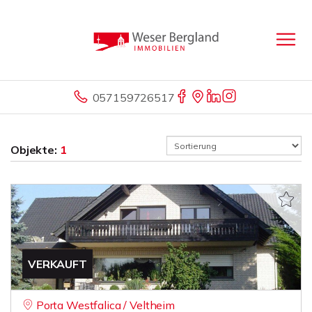
057159726517
Objekte:
1
VERKAUFT
Porta Westfalica / Veltheim