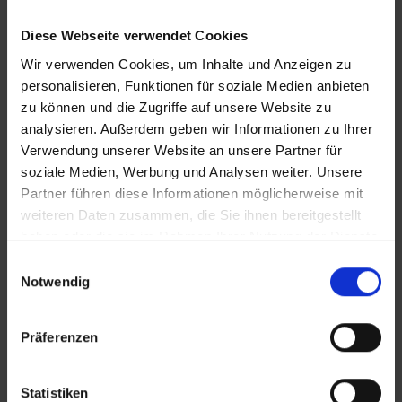
Diese Webseite verwendet Cookies
Wir verwenden Cookies, um Inhalte und Anzeigen zu
personalisieren, Funktionen für soziale Medien anbieten
zu können und die Zugriffe auf unsere Website zu
analysieren. Außerdem geben wir Informationen zu Ihrer
KONTAKT
Verwendung unserer Website an unsere Partner für
soziale Medien, Werbung und Analysen weiter. Unsere
Partner führen diese Informationen möglicherweise mit
WeserBergland Immobilien
weiteren Daten zusammen, die Sie ihnen bereitgestellt
Portastraße 36
haben oder die sie im Rahmen Ihrer Nutzung der Dienste
32457 Porta Westfalica
gesammelt haben.
Einwilligungsauswahl
Notwendig
Tel.:
0571 - 597 265 17
Fax:
0571 - 870 490 05
Präferenzen
E-Mail:
info@wb-immobilien.de
Web:
www.wb-immobilien.de
Statistiken