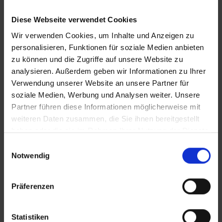
Diese Webseite verwendet Cookies
Wir verwenden Cookies, um Inhalte und Anzeigen zu
personalisieren, Funktionen für soziale Medien anbieten
zu können und die Zugriffe auf unsere Website zu
analysieren. Außerdem geben wir Informationen zu Ihrer
KONTAKT
Verwendung unserer Website an unsere Partner für
soziale Medien, Werbung und Analysen weiter. Unsere
Partner führen diese Informationen möglicherweise mit
WeserBergland Immobilien
weiteren Daten zusammen, die Sie ihnen bereitgestellt
Portastraße 36
haben oder die sie im Rahmen Ihrer Nutzung der Dienste
32457 Porta Westfalica
gesammelt haben.
Einwilligungsauswahl
Notwendig
Tel.:
0571 - 597 265 17
Fax:
0571 - 870 490 05
Präferenzen
E-Mail:
info@wb-immobilien.de
Web:
www.wb-immobilien.de
Statistiken