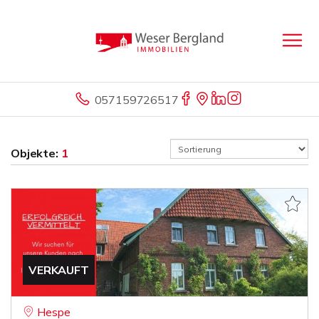
057159726517
Objekte:
1
VERKAUFT
Hespe