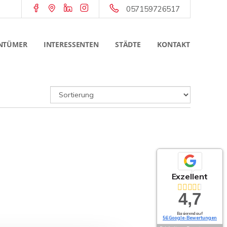
057159726517
NTÜMER
INTERESSENTEN
STÄDTE
KONTAKT
Exzellent
4,7
Basierend auf
56 Google-Bewertungen