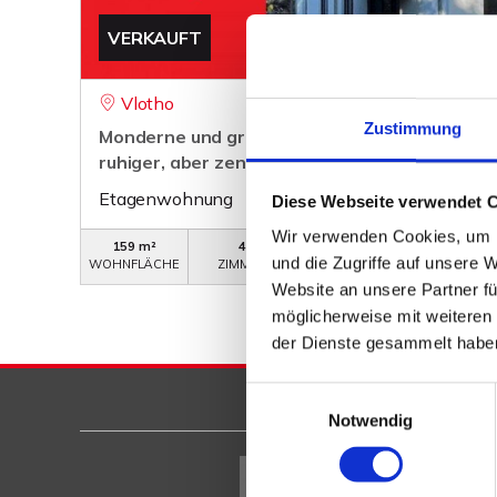
VERKAUFT
Vlotho
Zustimmung
Monderne und großzügige Eigentumswohnunge
ruhiger, aber zentraler Lage!
Etagenwohnung
Diese Webseite verwendet 
Wir verwenden Cookies, um I
159 m²
4
WB-243-OG
und die Zugriffe auf unsere 
WOHNFLÄCHE
ZIMMER
OBJEKTNUMMER
Website an unsere Partner fü
möglicherweise mit weiteren
der Dienste gesammelt habe
Einwilligungsauswahl
Notwendig