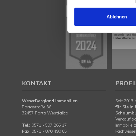
Ablehnen
KONTAKT
PROFI
WeserBergland Immobilien
Seit 2013 
Portastraße 36
für Sie i
32457 Porta Westfalica
Schaumb
Verkauf od
Tel.:
0571 - 597 265 17
Immobilie 
Fax:
0571 - 870 490 05
Fachwissen