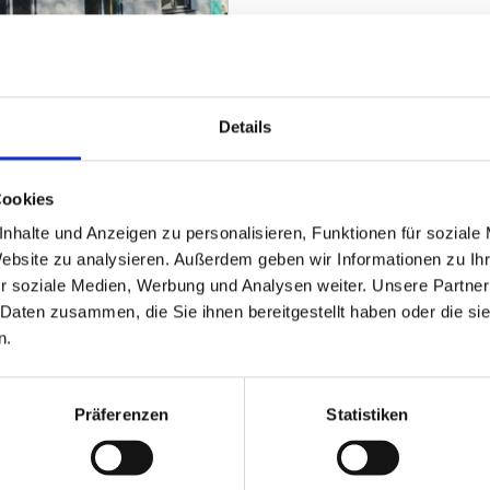
Details
n im Erstbezug, in
Cookies
nhalte und Anzeigen zu personalisieren, Funktionen für soziale
ZUM EXPOSÉ
Website zu analysieren. Außerdem geben wir Informationen zu I
r soziale Medien, Werbung und Analysen weiter. Unsere Partner
 Daten zusammen, die Sie ihnen bereitgestellt haben oder die s
n.
PARTNER & AUSZEICHNUNGEN
Präferenzen
Statistiken