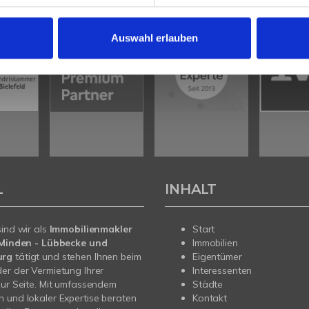
Auswahl erlauben
L
INHALT
sind wir als
Immobilienmakler
Start
n Minden - Lübbecke und
Immobilien
urg
tätigt und stehen Ihnen beim
Eigentümer
er der Vermietung Ihrer
Interessenten
zur Seite. Mit umfassendem
Städte
 und lokaler Expertise beraten
Kontakt