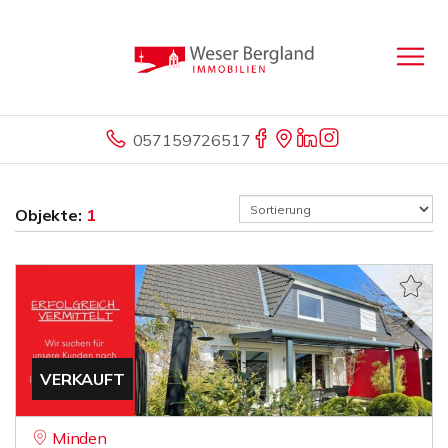
057159726517
Objekte:
1
VERKAUFT
Minden