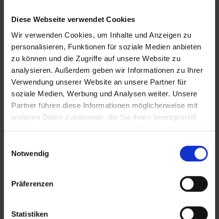
Diese Webseite verwendet Cookies
Wir verwenden Cookies, um Inhalte und Anzeigen zu
personalisieren, Funktionen für soziale Medien anbieten
zu können und die Zugriffe auf unsere Website zu
analysieren. Außerdem geben wir Informationen zu Ihrer
KONTAKT
Verwendung unserer Website an unsere Partner für
soziale Medien, Werbung und Analysen weiter. Unsere
Partner führen diese Informationen möglicherweise mit
WeserBergland Immobilien
weiteren Daten zusammen, die Sie ihnen bereitgestellt
Portastraße 36
haben oder die sie im Rahmen Ihrer Nutzung der Dienste
32457 Porta Westfalica
gesammelt haben.
Einwilligungsauswahl
Notwendig
Tel.:
0571 - 597 265 17
Fax:
0571 - 870 490 05
Präferenzen
E-Mail:
info@wb-immobilien.de
Web:
www.wb-immobilien.de
Statistiken