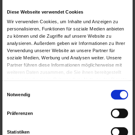
Diese Webseite verwendet Cookies
Wir verwenden Cookies, um Inhalte und Anzeigen zu
personalisieren, Funktionen für soziale Medien anbieten
zu können und die Zugriffe auf unsere Website zu
analysieren. Außerdem geben wir Informationen zu Ihrer
KONTAKT
Verwendung unserer Website an unsere Partner für
soziale Medien, Werbung und Analysen weiter. Unsere
Partner führen diese Informationen möglicherweise mit
WeserBergland Immobilien
weiteren Daten zusammen, die Sie ihnen bereitgestellt
Portastraße 36
haben oder die sie im Rahmen Ihrer Nutzung der Dienste
32457 Porta Westfalica
gesammelt haben.
Einwilligungsauswahl
Notwendig
Tel.:
0571 - 597 265 17
Fax:
0571 - 870 490 05
Präferenzen
E-Mail:
info@wb-immobilien.de
Web:
www.wb-immobilien.de
Statistiken