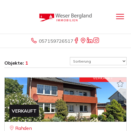
057159726517
Objekte:
1
VERKAUFT
Rahden