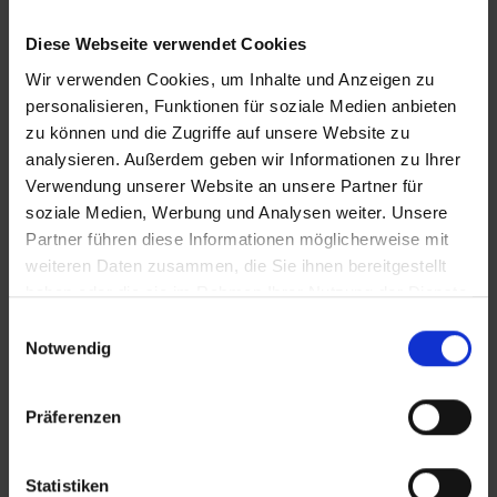
Diese Webseite verwendet Cookies
Wir verwenden Cookies, um Inhalte und Anzeigen zu
personalisieren, Funktionen für soziale Medien anbieten
zu können und die Zugriffe auf unsere Website zu
analysieren. Außerdem geben wir Informationen zu Ihrer
KONTAKT
Verwendung unserer Website an unsere Partner für
soziale Medien, Werbung und Analysen weiter. Unsere
Partner führen diese Informationen möglicherweise mit
WeserBergland Immobilien
weiteren Daten zusammen, die Sie ihnen bereitgestellt
Portastraße 36
haben oder die sie im Rahmen Ihrer Nutzung der Dienste
32457 Porta Westfalica
gesammelt haben.
Einwilligungsauswahl
Notwendig
Tel.:
0571 - 597 265 17
Fax:
0571 - 870 490 05
Präferenzen
E-Mail:
info@wb-immobilien.de
Web:
www.wb-immobilien.de
Statistiken