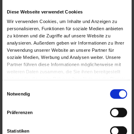
Diese Webseite verwendet Cookies
Wir verwenden Cookies, um Inhalte und Anzeigen zu
personalisieren, Funktionen für soziale Medien anbieten
zu können und die Zugriffe auf unsere Website zu
analysieren. Außerdem geben wir Informationen zu Ihrer
KONTAKT
Verwendung unserer Website an unsere Partner für
soziale Medien, Werbung und Analysen weiter. Unsere
Partner führen diese Informationen möglicherweise mit
WeserBergland Immobilien
weiteren Daten zusammen, die Sie ihnen bereitgestellt
Portastraße 36
haben oder die sie im Rahmen Ihrer Nutzung der Dienste
32457 Porta Westfalica
gesammelt haben.
Einwilligungsauswahl
Notwendig
Tel.:
0571 - 597 265 17
Fax:
0571 - 870 490 05
Präferenzen
E-Mail:
info@wb-immobilien.de
Web:
www.wb-immobilien.de
Statistiken