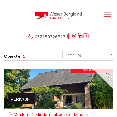
057159726517
Objekte:
1
VERKAUFT
Minden - 1 Minden-Lübbecke - Minden