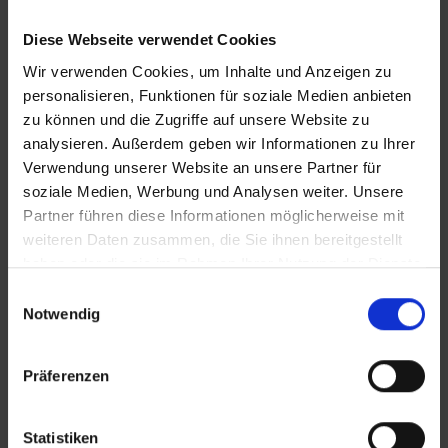
Diese Webseite verwendet Cookies
Wir verwenden Cookies, um Inhalte und Anzeigen zu
personalisieren, Funktionen für soziale Medien anbieten
zu können und die Zugriffe auf unsere Website zu
analysieren. Außerdem geben wir Informationen zu Ihrer
KONTAKT
Verwendung unserer Website an unsere Partner für
soziale Medien, Werbung und Analysen weiter. Unsere
Partner führen diese Informationen möglicherweise mit
WeserBergland Immobilien
weiteren Daten zusammen, die Sie ihnen bereitgestellt
Portastraße 36
haben oder die sie im Rahmen Ihrer Nutzung der Dienste
32457 Porta Westfalica
gesammelt haben.
Einwilligungsauswahl
Notwendig
Tel.:
0571 - 597 265 17
Fax:
0571 - 870 490 05
Präferenzen
E-Mail:
info@wb-immobilien.de
Web:
www.wb-immobilien.de
Statistiken