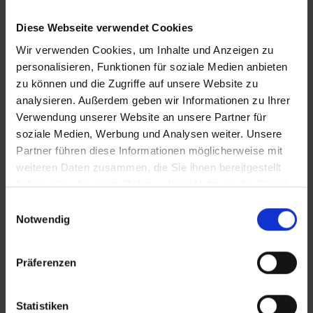
Diese Webseite verwendet Cookies
Wir verwenden Cookies, um Inhalte und Anzeigen zu
personalisieren, Funktionen für soziale Medien anbieten
zu können und die Zugriffe auf unsere Website zu
analysieren. Außerdem geben wir Informationen zu Ihrer
KONTAKT
Verwendung unserer Website an unsere Partner für
soziale Medien, Werbung und Analysen weiter. Unsere
Partner führen diese Informationen möglicherweise mit
WeserBergland Immobilien
weiteren Daten zusammen, die Sie ihnen bereitgestellt
Portastraße 36
haben oder die sie im Rahmen Ihrer Nutzung der Dienste
32457 Porta Westfalica
gesammelt haben.
Einwilligungsauswahl
Notwendig
Tel.:
0571 - 597 265 17
Fax:
0571 - 870 490 05
Präferenzen
E-Mail:
info@wb-immobilien.de
Web:
www.wb-immobilien.de
Statistiken