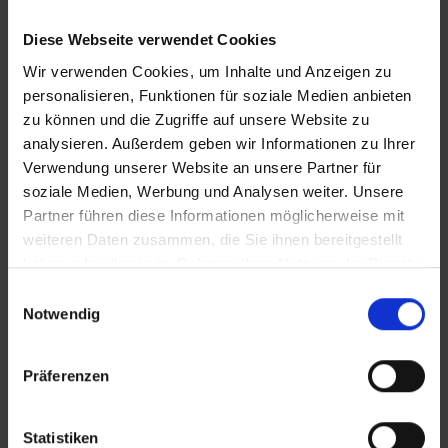
Diese Webseite verwendet Cookies
Wir verwenden Cookies, um Inhalte und Anzeigen zu
personalisieren, Funktionen für soziale Medien anbieten
zu können und die Zugriffe auf unsere Website zu
analysieren. Außerdem geben wir Informationen zu Ihrer
KONTAKT
Verwendung unserer Website an unsere Partner für
soziale Medien, Werbung und Analysen weiter. Unsere
Partner führen diese Informationen möglicherweise mit
WeserBergland Immobilien
weiteren Daten zusammen, die Sie ihnen bereitgestellt
Portastraße 36
haben oder die sie im Rahmen Ihrer Nutzung der Dienste
32457 Porta Westfalica
gesammelt haben.
Einwilligungsauswahl
Notwendig
Tel.:
0571 - 597 265 17
Fax:
0571 - 870 490 05
Präferenzen
E-Mail:
info@wb-immobilien.de
Web:
www.wb-immobilien.de
Statistiken