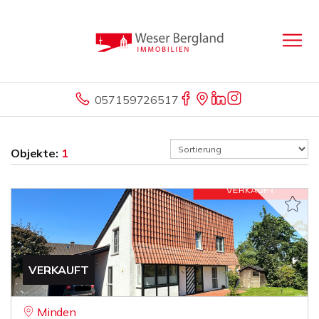
057159726517
Objekte:
1
VERKAUFT
Minden