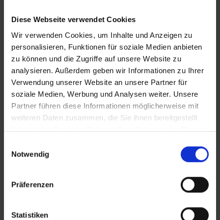
Diese Webseite verwendet Cookies
Wir verwenden Cookies, um Inhalte und Anzeigen zu
personalisieren, Funktionen für soziale Medien anbieten
zu können und die Zugriffe auf unsere Website zu
analysieren. Außerdem geben wir Informationen zu Ihrer
KONTAKT
Verwendung unserer Website an unsere Partner für
soziale Medien, Werbung und Analysen weiter. Unsere
Partner führen diese Informationen möglicherweise mit
WeserBergland Immobilien
weiteren Daten zusammen, die Sie ihnen bereitgestellt
Portastraße 36
haben oder die sie im Rahmen Ihrer Nutzung der Dienste
32457 Porta Westfalica
gesammelt haben.
Einwilligungsauswahl
Notwendig
Tel.:
0571 - 597 265 17
Fax:
0571 - 870 490 05
Präferenzen
E-Mail:
info@wb-immobilien.de
Web:
www.wb-immobilien.de
Statistiken