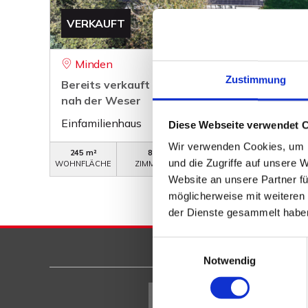
VERKAUFT
Minden
Zustimmung
Bereits verkauft - Großzügig Wohnen im reno
nah der Weser
Einfamilienhaus
Diese Webseite verwendet 
Wir verwenden Cookies, um I
245 m²
8
WB-551
und die Zugriffe auf unsere 
WOHNFLÄCHE
ZIMMER
OBJEKTNUMMER
Website an unsere Partner fü
möglicherweise mit weiteren
der Dienste gesammelt habe
Einwilligungsauswahl
Notwendig