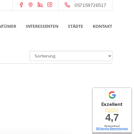
057159726517
NTÜMER
INTERESSENTEN
STÄDTE
KONTAKT
Exzellent
4,7
Basierend auf
56 Google-Bewertungen