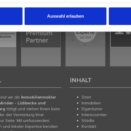
Auswahl erlauben
L
INHALT
sind wir als
Immobilienmakler
Start
n Minden - Lübbecke und
Immobilien
urg
tätigt und stehen Ihnen beim
Eigentümer
er der Vermietung Ihrer
Interessenten
zur Seite. Mit umfassendem
Städte
 und lokaler Expertise beraten
Kontakt