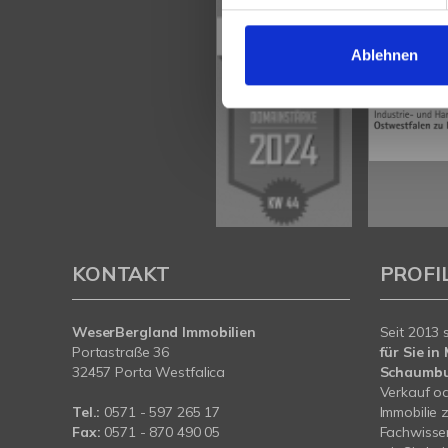
Ablehnen
KONTAKT
PROFI
WeserBergland Immobilien
Seit 2013 
Portastraße 36
für Sie i
32457 Porta Westfalica
Schaumb
Verkauf od
Tel.:
0571 - 597 265 17
Immobilie 
Fax:
0571 - 870 490 05
Fachwissen