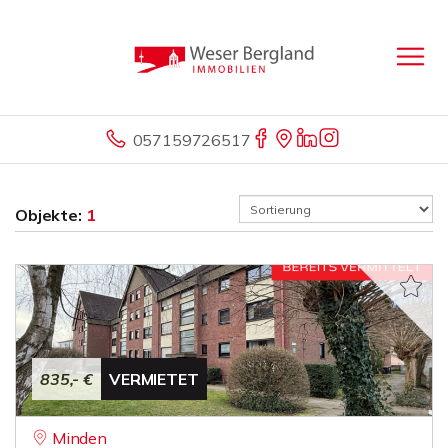
057159726517
Objekte:
1
835,- €
VERMIETET
Minden