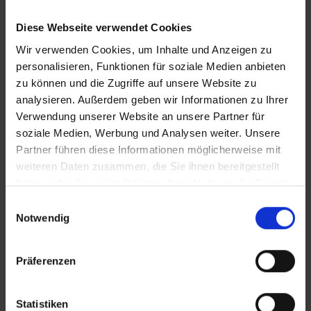
Diese Webseite verwendet Cookies
Wir verwenden Cookies, um Inhalte und Anzeigen zu
personalisieren, Funktionen für soziale Medien anbieten
zu können und die Zugriffe auf unsere Website zu
analysieren. Außerdem geben wir Informationen zu Ihrer
KONTAKT
Verwendung unserer Website an unsere Partner für
soziale Medien, Werbung und Analysen weiter. Unsere
Partner führen diese Informationen möglicherweise mit
WeserBergland Immobilien
weiteren Daten zusammen, die Sie ihnen bereitgestellt
Portastraße 36
haben oder die sie im Rahmen Ihrer Nutzung der Dienste
32457 Porta Westfalica
gesammelt haben.
Einwilligungsauswahl
Notwendig
Tel.:
0571 - 597 265 17
Fax:
0571 - 870 490 05
Präferenzen
E-Mail:
info@wb-immobilien.de
Web:
www.wb-immobilien.de
Statistiken