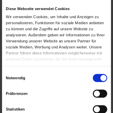
Diese Webseite verwendet Cookies
Wir verwenden Cookies, um Inhalte und Anzeigen zu
personalisieren, Funktionen für soziale Medien anbieten
zu können und die Zugriffe auf unsere Website zu
analysieren. Außerdem geben wir Informationen zu Ihrer
KONTAKT
Verwendung unserer Website an unsere Partner für
soziale Medien, Werbung und Analysen weiter. Unsere
Partner führen diese Informationen möglicherweise mit
WeserBergland Immobilien
weiteren Daten zusammen, die Sie ihnen bereitgestellt
Portastraße 36
haben oder die sie im Rahmen Ihrer Nutzung der Dienste
32457 Porta Westfalica
gesammelt haben.
Einwilligungsauswahl
Notwendig
Tel.:
0571 - 597 265 17
Fax:
0571 - 870 490 05
Präferenzen
E-Mail:
info@wb-immobilien.de
Web:
www.wb-immobilien.de
Statistiken