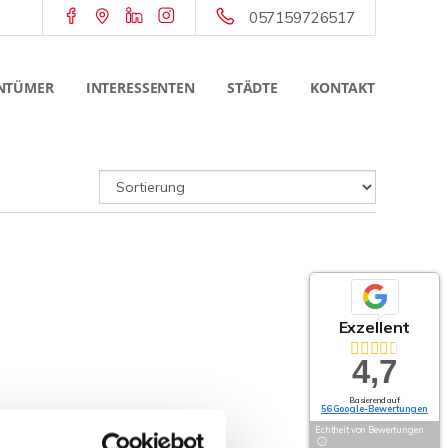
057159726517
NTÜMER
INTERESSENTEN
STÄDTE
KONTAKT
Exzellent
4,7
Basierend auf
56 Google-Bewertungen
Echtheit von Bewertungen