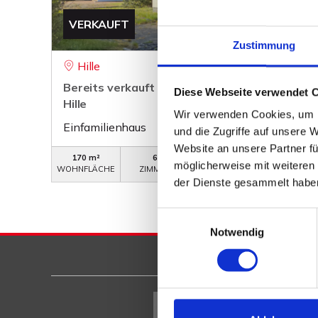
VERKAUFT
Zustimmung
Hille
Bereits verkauft - Großzügiges Wohnambiente
Diese Webseite verwendet 
Hille
Wir verwenden Cookies, um I
Einfamilienhaus
und die Zugriffe auf unsere 
Website an unsere Partner fü
170 m²
6
WB-619
möglicherweise mit weiteren
WOHNFLÄCHE
ZIMMER
OBJEKTNUMMER
der Dienste gesammelt habe
Einwilligungsauswahl
Notwendig