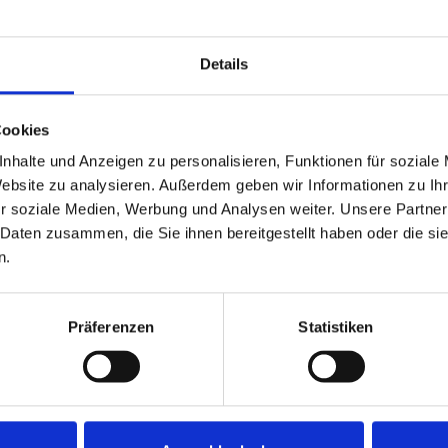
Details
 in zentrale Lage von
Cookies
nhalte und Anzeigen zu personalisieren, Funktionen für soziale
Website zu analysieren. Außerdem geben wir Informationen zu I
r soziale Medien, Werbung und Analysen weiter. Unsere Partner
ZUM EXPOSÉ
 Daten zusammen, die Sie ihnen bereitgestellt haben oder die s
n.
Präferenzen
Statistiken
PARTNER & AUSZEICHNUNGEN