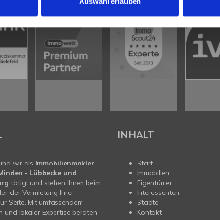
Auswahl erlauben
L
INHALT
sind wir als
Immobilienmakler
Start
n Minden - Lübbecke und
Immobilien
urg
tätigt und stehen Ihnen beim
Eigentümer
er der Vermietung Ihrer
Interessenten
zur Seite. Mit umfassendem
Städte
 und lokaler Expertise beraten
Kontakt