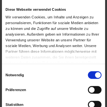
Diese Webseite verwendet Cookies
Wir verwenden Cookies, um Inhalte und Anzeigen zu
personalisieren, Funktionen für soziale Medien anbieten
zu können und die Zugriffe auf unsere Website zu
analysieren. Außerdem geben wir Informationen zu Ihrer
KONTAKT
Verwendung unserer Website an unsere Partner für
soziale Medien, Werbung und Analysen weiter. Unsere
Partner führen diese Informationen möglicherweise mit
WeserBergland Immobilien
weiteren Daten zusammen, die Sie ihnen bereitgestellt
Portastraße 36
haben oder die sie im Rahmen Ihrer Nutzung der Dienste
32457 Porta Westfalica
gesammelt haben.
Einwilligungsauswahl
Notwendig
Tel.:
0571 - 597 265 17
Fax:
0571 - 870 490 05
Präferenzen
E-Mail:
info@wb-immobilien.de
Web:
www.wb-immobilien.de
Statistiken