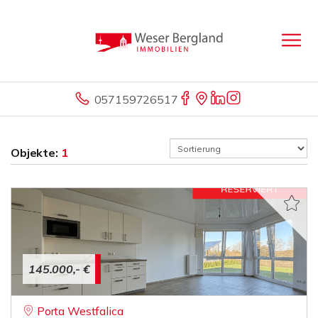
057159726517
Objekte:
1
145.000,- €
Porta Westfalica