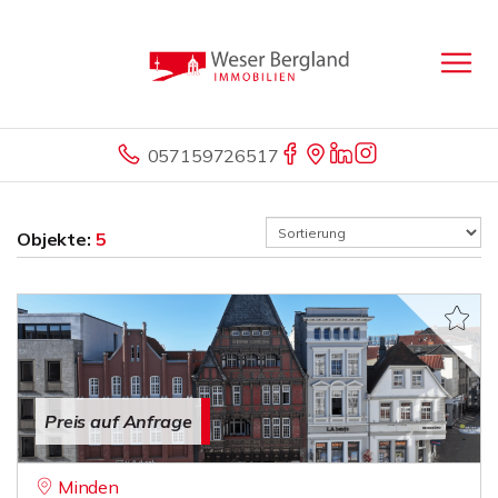
057159726517
Objekte:
5
Preis auf Anfrage
Minden