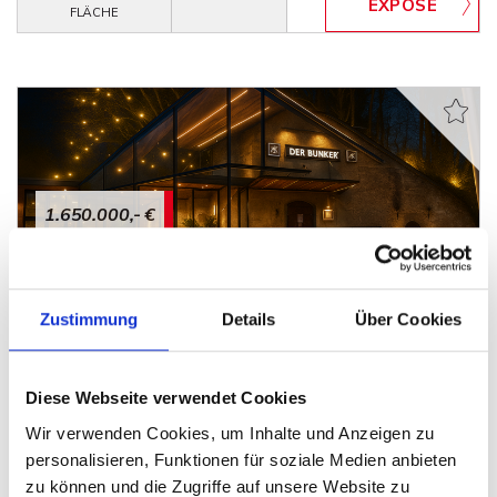
FLÄCHE
1.650.000,- €
Minden
Unikat der Mindener Stadtgeschichte
Zustimmung
Details
Über Cookies
Gastgewerbe
Diese Webseite verwendet Cookies
590 m²
FLÄCHE
Wir verwenden Cookies, um Inhalte und Anzeigen zu
personalisieren, Funktionen für soziale Medien anbieten
zu können und die Zugriffe auf unsere Website zu