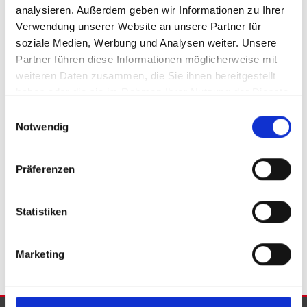
analysieren. Außerdem geben wir Informationen zu Ihrer
Verwendung unserer Website an unsere Partner für
soziale Medien, Werbung und Analysen weiter. Unsere
Partner führen diese Informationen möglicherweise mit
weiteren Daten zusammen, die Sie ihnen bereitgestellt
525.000,- €
haben oder die sie im Rahmen Ihrer Nutzung der Dienste
gesammelt haben.
Einwilligungsauswahl
Minden
Notwendig
Wohn- und Geschäftshaus in der Mindener
Altstadt
Präferenzen
Wohn- / Geschäftshaus
Statistiken
526 m²
FLÄCHE
Marketing