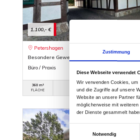
1.100,- €
Petershagen
Zustimmung
Besondere Gewerbefläche in zentraler Lage 
Büro / Praxis
Diese Webseite verwendet 
Wir verwenden Cookies, um I
360 m²
WB-360
und die Zugriffe auf unsere 
FLÄCHE
OBJEKTNUMMER
Website an unsere Partner fü
möglicherweise mit weiteren
der Dienste gesammelt habe
Einwilligungsauswahl
Notwendig