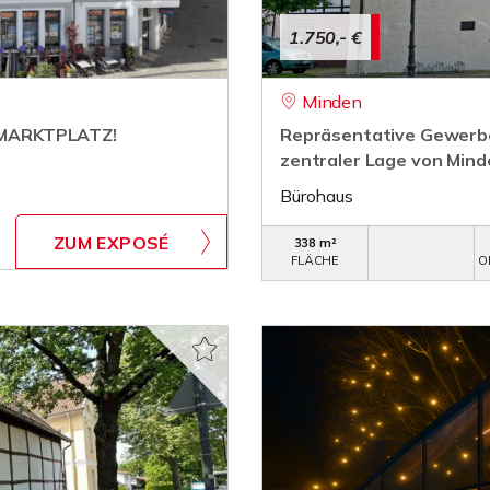
1.750,- €
Minden
 MARKTPLATZ!
Repräsentative Gewerbef
zentraler Lage von Mind
Bürohaus
ZUM EXPOSÉ
338 m²
FLÄCHE
O