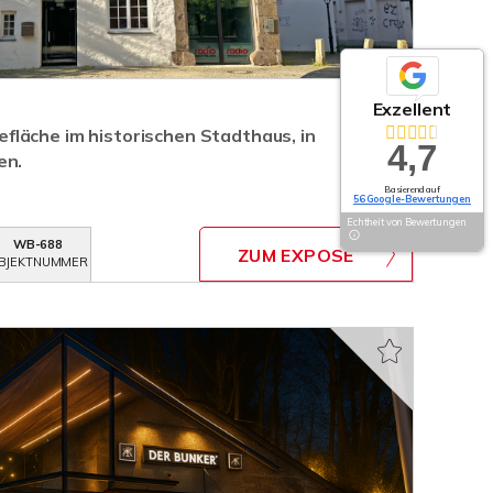
Exzellent
läche im historischen Stadthaus, in
4,7
en.
Basierend auf
56 Google-Bewertungen
Echtheit von Bewertungen
WB-688
ZUM EXPOSÉ
BJEKTNUMMER