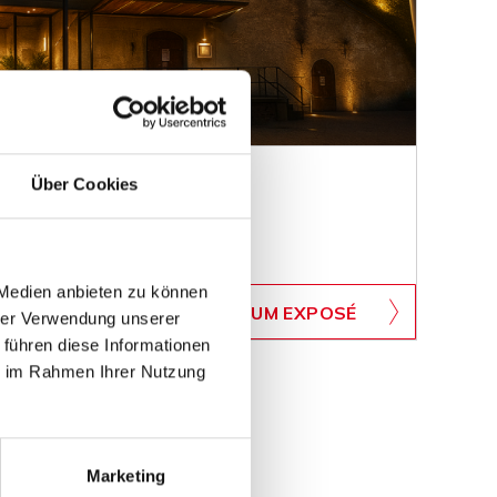
Über Cookies
adtgeschichte
 Medien anbieten zu können
WB-BMI
ZUM EXPOSÉ
hrer Verwendung unserer
BJEKTNUMMER
 führen diese Informationen
ie im Rahmen Ihrer Nutzung
Marketing