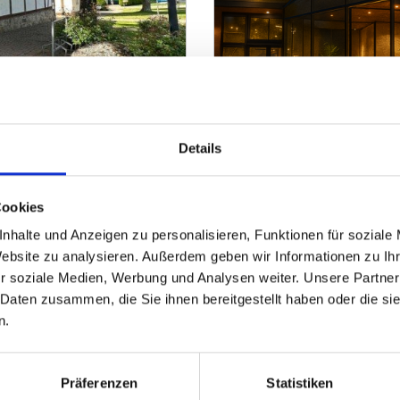
1.650.000,- €
Minden
Details
von Petershagen.
Unikat der Mindener St
Gastgewerbe
Cookies
nhalte und Anzeigen zu personalisieren, Funktionen für soziale
590 m²
ZUM EXPOSÉ
Website zu analysieren. Außerdem geben wir Informationen zu I
FLÄCHE
O
r soziale Medien, Werbung und Analysen weiter. Unsere Partner
 Daten zusammen, die Sie ihnen bereitgestellt haben oder die s
n.
Präferenzen
Statistiken