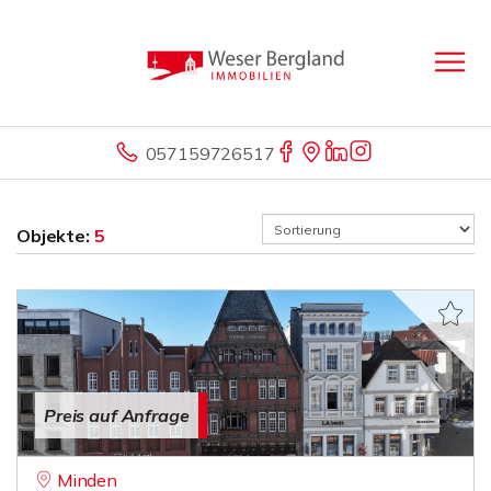
057159726517
Objekte:
5
Preis auf Anfrage
Minden