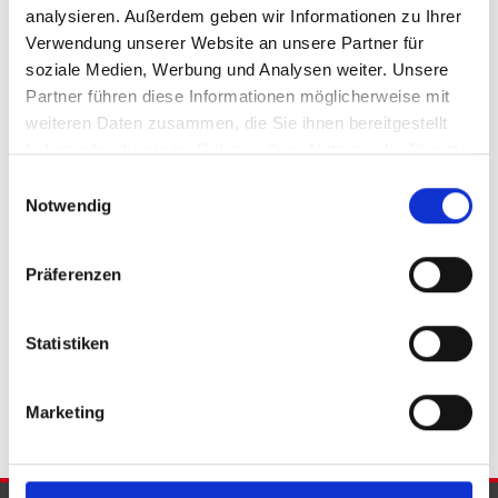
analysieren. Außerdem geben wir Informationen zu Ihrer
Verwendung unserer Website an unsere Partner für
soziale Medien, Werbung und Analysen weiter. Unsere
Partner führen diese Informationen möglicherweise mit
weiteren Daten zusammen, die Sie ihnen bereitgestellt
525.000,- €
haben oder die sie im Rahmen Ihrer Nutzung der Dienste
gesammelt haben.
Einwilligungsauswahl
Minden
Notwendig
Wohn- und Geschäftshaus in der Mindener
Altstadt
Präferenzen
Wohn- / Geschäftshaus
Statistiken
526 m²
FLÄCHE
Marketing