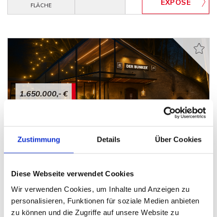
FLÄCHE
1.650.000,- €
Minden
Unikat der Mindener Stadtgeschichte
Zustimmung
Details
Über Cookies
Gastgewerbe
Diese Webseite verwendet Cookies
590 m²
FLÄCHE
Wir verwenden Cookies, um Inhalte und Anzeigen zu
personalisieren, Funktionen für soziale Medien anbieten
zu können und die Zugriffe auf unsere Website zu