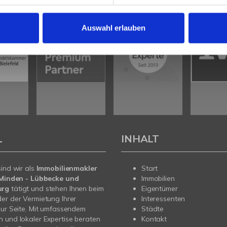
Auswahl erlauben
L
INHALT
sind wir als
Immobilienmakler
Start
n Minden - Lübbecke und
Immobilien
urg
tätigt und stehen Ihnen beim
Eigentümer
er der Vermietung Ihrer
Interessenten
zur Seite. Mit umfassendem
Städte
 und lokaler Expertise beraten
Kontakt