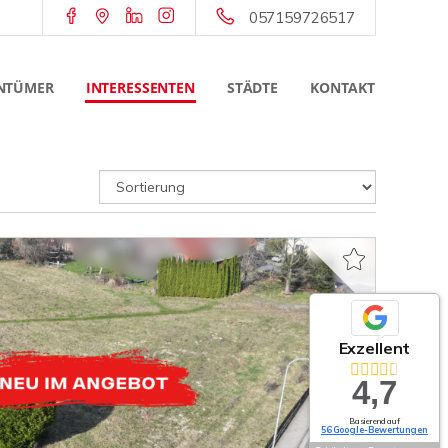
057159726517
NTÜMER
INTERESSENTEN
STÄDTE
KONTAKT
Exzellent
4,7
Basierend auf
56 Google-Bewertungen