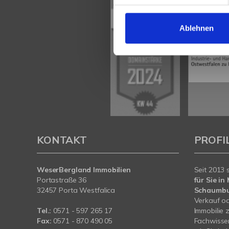
Ablehnen
KONTAKT
PROFI
WeserBergland Immobilien
Seit 2013 
Portastraße 36
für Sie i
32457 Porta Westfalica
Schaumb
Verkauf od
Tel.:
0571 - 597 265 17
Immobilie 
Fax:
0571 - 870 490 05
Fachwissen