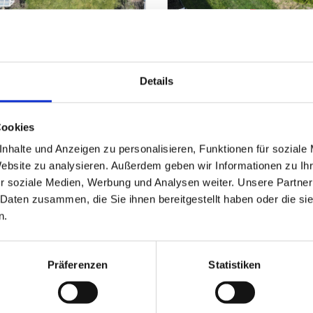
599.000,- €
Minden
Details
r Bauträger und
Seltene Gelegenheit: Ba
Haddenhausen
Wohngrundstück
Cookies
nhalte und Anzeigen zu personalisieren, Funktionen für soziale
3.000 m²
ZUM EXPOSÉ
Website zu analysieren. Außerdem geben wir Informationen zu I
GRUNDSTÜCK
O
r soziale Medien, Werbung und Analysen weiter. Unsere Partner
 Daten zusammen, die Sie ihnen bereitgestellt haben oder die s
n.
PARTNER & AUSZEICHNUNGEN
Präferenzen
Statistiken