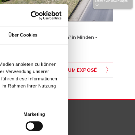
Echtheit von Bewertungen
Über Cookies
ugrundstück mit über 3.000 m² in Minden -
 Medien anbieten zu können
WB-700
ZUM EXPOSÉ
hrer Verwendung unserer
BJEKTNUMMER
 führen diese Informationen
ie im Rahmen Ihrer Nutzung
Marketing