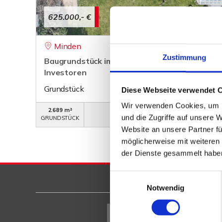
625.000,- €
Minden
Zustimmung
Baugrundstück im II. Innenstadtring - ideal fü
Investoren
Grundstück
Diese Webseite verwendet 
Wir verwenden Cookies, um I
2.689 m²
WB-701
und die Zugriffe auf unsere 
GRUNDSTÜCK
OBJEKTNUMMER
Website an unsere Partner fü
möglicherweise mit weiteren
der Dienste gesammelt habe
Einwilligungsauswahl
Notwendig