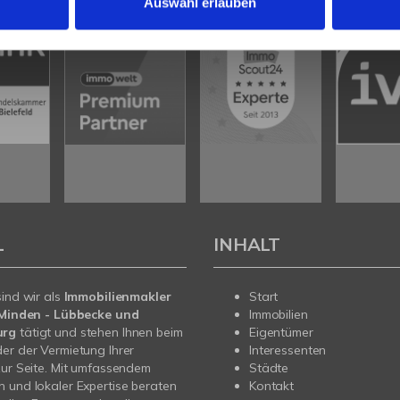
Auswahl erlauben
L
INHALT
sind wir als
Immobilienmakler
Start
n Minden - Lübbecke und
Immobilien
urg
tätigt und stehen Ihnen beim
Eigentümer
er der Vermietung Ihrer
Interessenten
zur Seite. Mit umfassendem
Städte
 und lokaler Expertise beraten
Kontakt