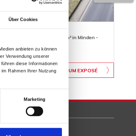
Über Cookies
ugrundstück mit über 3.000 m² in Minden -
 Medien anbieten zu können
hrer Verwendung unserer
 führen diese Informationen
WB-700
ZUM EXPOSÉ
ie im Rahmen Ihrer Nutzung
BJEKTNUMMER
Marketing