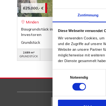
625.000,- €
Zustimmung
Minden
Baugrundstück im II. Innenstadtring - ideal fü
Diese Webseite verwendet 
Investoren
Wir verwenden Cookies, um I
Grundstück
und die Zugriffe auf unsere 
Website an unsere Partner fü
2.689 m²
WB-701
möglicherweise mit weiteren
GRUNDSTÜCK
OBJEKTNUMMER
der Dienste gesammelt habe
Einwilligungsauswahl
Notwendig