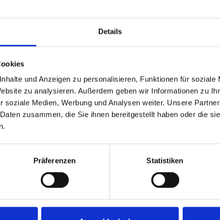
599.000,- €
Details
Minden
r Bauträger und
Seltene Gelegenheit: Ba
Cookies
Haddenhausen
nhalte und Anzeigen zu personalisieren, Funktionen für soziale
Wohngrundstück
Website zu analysieren. Außerdem geben wir Informationen zu I
r soziale Medien, Werbung und Analysen weiter. Unsere Partner
3.000 m²
ZUM EXPOSÉ
 Daten zusammen, die Sie ihnen bereitgestellt haben oder die s
GRUNDSTÜCK
O
n.
Präferenzen
Statistiken
PARTNER & AUSZEICHNUNGEN