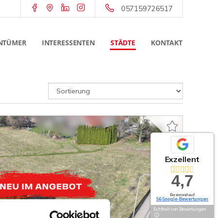
057159726517
NTÜMER
INTERESSENTEN
STÄDTE
KONTAKT
Exzellent
4,7
Basierend auf
56 Google-Bewertungen
Echtheit von Bewertungen