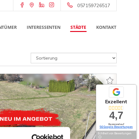
057159726517
NTÜMER
INTERESSENTEN
STÄDTE
KONTAKT
Exzellent
4,7
Basierend auf
56 Google-Bewertungen
Echtheit von Bewertungen