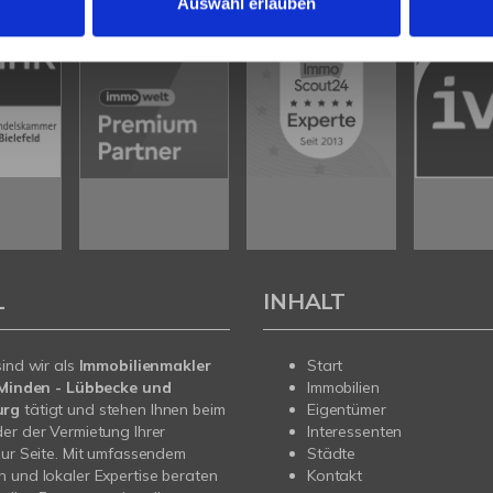
Auswahl erlauben
L
INHALT
sind wir als
Immobilienmakler
Start
n Minden - Lübbecke und
Immobilien
urg
tätigt und stehen Ihnen beim
Eigentümer
er der Vermietung Ihrer
Interessenten
zur Seite. Mit umfassendem
Städte
 und lokaler Expertise beraten
Kontakt