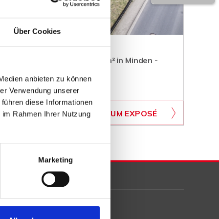
Über Cookies
ugrundstück mit über 3.000 m² in Minden -
 Medien anbieten zu können
hrer Verwendung unserer
 führen diese Informationen
WB-700
ZUM EXPOSÉ
ie im Rahmen Ihrer Nutzung
BJEKTNUMMER
Marketing