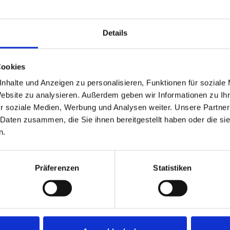
599.000,- €
Details
Minden
r Bauträger und
Seltene Gelegenheit: Ba
Cookies
Haddenhausen
nhalte und Anzeigen zu personalisieren, Funktionen für soziale
Wohngrundstück
Website zu analysieren. Außerdem geben wir Informationen zu I
r soziale Medien, Werbung und Analysen weiter. Unsere Partner
3.000 m²
ZUM EXPOSÉ
 Daten zusammen, die Sie ihnen bereitgestellt haben oder die s
GRUNDSTÜCK
O
n.
Präferenzen
Statistiken
PARTNER & AUSZEICHNUNGEN