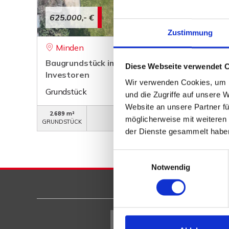
625.000,- €
Zustimmung
Minden
Baugrundstück im II. Innenstadtring - ideal fü
Diese Webseite verwendet 
Investoren
Wir verwenden Cookies, um I
Grundstück
und die Zugriffe auf unsere 
Website an unsere Partner fü
2.689 m²
WB-701
möglicherweise mit weiteren
GRUNDSTÜCK
OBJEKTNUMMER
der Dienste gesammelt habe
Einwilligungsauswahl
Notwendig