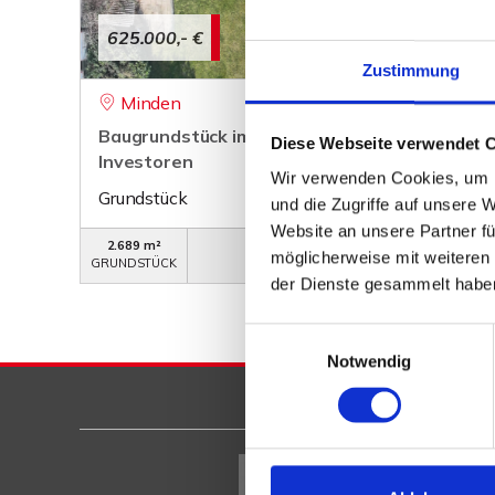
625.000,- €
Zustimmung
Minden
Baugrundstück im II. Innenstadtring - ideal fü
Diese Webseite verwendet 
Investoren
Wir verwenden Cookies, um I
Grundstück
und die Zugriffe auf unsere 
Website an unsere Partner fü
2.689 m²
WB-701
möglicherweise mit weiteren
GRUNDSTÜCK
OBJEKTNUMMER
der Dienste gesammelt habe
Einwilligungsauswahl
Notwendig