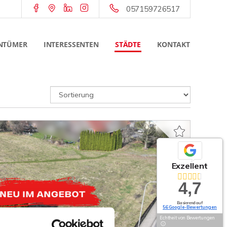
057159726517
NTÜMER
INTERESSENTEN
STÄDTE
KONTAKT
Exzellent
4,7
Basierend auf
56 Google-Bewertungen
Echtheit von Bewertungen