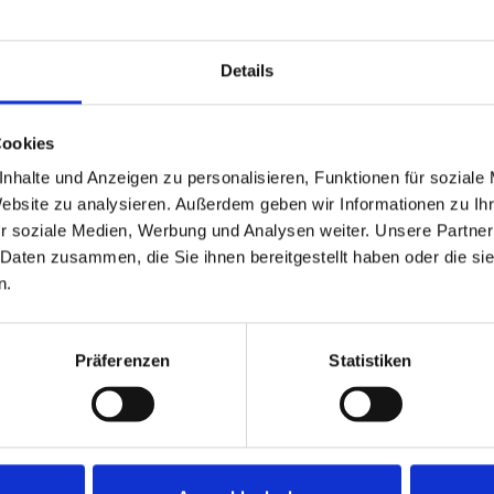
599.000,- €
Details
Minden
r Bauträger und
Seltene Gelegenheit: Ba
Cookies
Haddenhausen
nhalte und Anzeigen zu personalisieren, Funktionen für soziale
Wohngrundstück
Website zu analysieren. Außerdem geben wir Informationen zu I
r soziale Medien, Werbung und Analysen weiter. Unsere Partner
3.000 m²
ZUM EXPOSÉ
 Daten zusammen, die Sie ihnen bereitgestellt haben oder die s
GRUNDSTÜCK
O
n.
Präferenzen
Statistiken
PARTNER & AUSZEICHNUNGEN