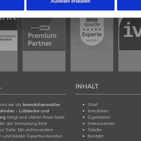
Auswahl erlauben
L
INHALT
sind wir als
Immobilienmakler
Start
n Minden - Lübbecke und
Immobilien
urg
tätigt und stehen Ihnen beim
Eigentümer
er der Vermietung Ihrer
Interessenten
zur Seite. Mit umfassendem
Städte
 und lokaler Expertise beraten
Kontakt