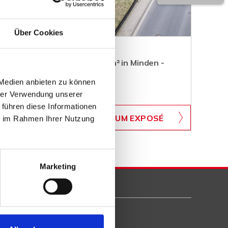
Über Cookies
ugrundstück mit über 3.000 m² in Minden -
 Medien anbieten zu können
hrer Verwendung unserer
 führen diese Informationen
WB-700
ZUM EXPOSÉ
ie im Rahmen Ihrer Nutzung
BJEKTNUMMER
Marketing