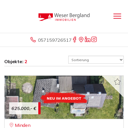
057159726517
Objekte:
2
625.000,- €
Minden